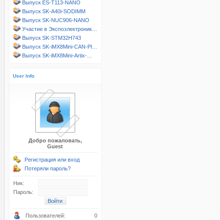
Выпуск ES-T113-NANO
Выпуск SK-A40i-SODIMM
Выпуск SK-NUC906-NANO
Участие в Экспоэлектроник…
Выпуск SK-STM32H743
Выпуск SK-iMX8Mini-CAN-Pl…
Выпуск SK-iMX8Mini-Artix-…
User Info
Добро пожаловать,
Guest
Регистрация или вход
Потеряли пароль?
Ник:
Пароль:
Пользователей:
0