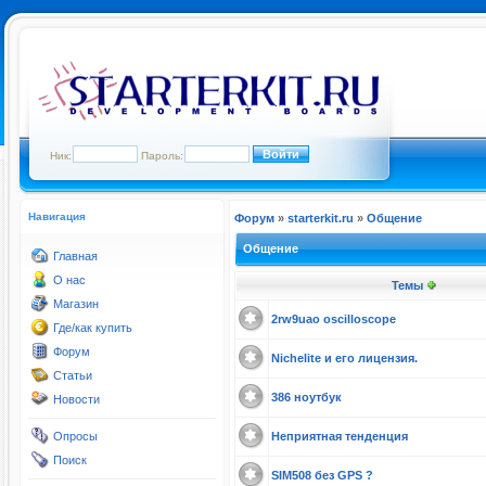
Ник:
Пароль:
Навигация
Форум
»
starterkit.ru
»
Общение
Общение
Главная
О нас
Темы
Магазин
2rw9uao oscilloscope
Где/как купить
Форум
Nichelite и его лицензия.
Статьи
386 ноутбук
Новости
Опросы
Неприятная тенденция
Поиск
SIM508 без GPS ?