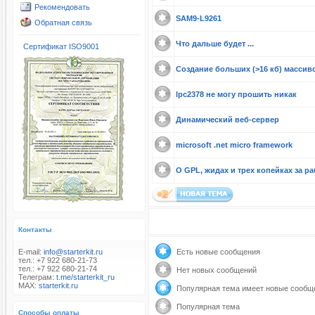
Рекомендовать
SAM9-L9261
Обратная связь
Что дальше будет ...
Сертификат ISO9001
Создание больших (>16 кб) массивов
lpc2378 не могу прошить никак
Динамический веб-сервер
microsoft .net micro framework
О GPL, жидах и трех копейках за раб
Контакты
E-mail:
info@starterkit.ru
Есть новые сообщения
тел.: +7 922 680-21-73
тел.: +7 922 680-21-74
Нет новых сообщений
Телеграм:
t.me/starterkit_ru
MAX:
starterkit.ru
Популярная тема имеет новые сообщ
Популярная тема
Способы оплаты