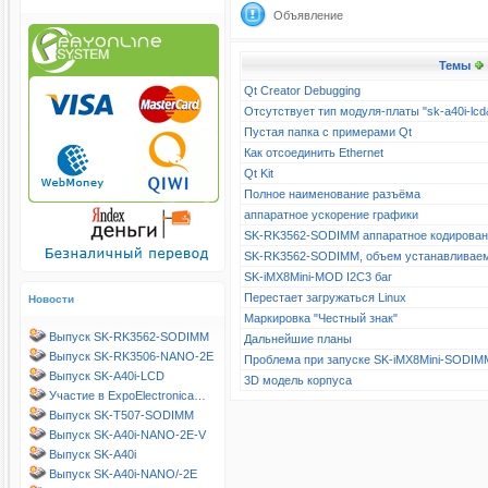
Объявление
Темы
Qt Creator Debugging
Отсутствует тип модуля-платы "sk-a40i-l
Пустая папка с примерами Qt
Как отсоединить Ethernet
Qt Kit
Полное наименование разъёма
аппаратное ускорение графики
SK-RK3562-SODIMM аппаратное кодирова
SK-RK3562-SODIMM, объем устанавливае
SK-iMX8Mini-MOD I2C3 баг
Перестает загружаться Linux
Новости
Маркировка "Честный знак"
Выпуск SK-RK3562-SODIMM
Дальнейшие планы
Выпуск SK-RK3506-NANO-2E
Проблема при запуске SK-iMX8Mini-SODIM
Выпуск SK-A40i-LCD
3D модель корпуса
Участие в ExpoElectronica…
Выпуск SK-T507-SODIMM
Выпуск SK-A40i-NANO-2E-V
Выпуск SK-A40i
Выпуск SK-A40i-NANO/-2E