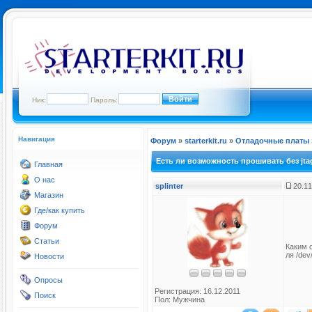
Ник:
Пароль:
Навигация
Форум
»
starterkit.ru
»
Отладочные платы
Есть ли возможность прошивать без jta
Главная
О нас
splinter
20.11
Магазин
Где/как купить
Форум
Статьи
Каким 
ля /dev
Новости
Опросы
Регистрация: 16.12.2011
Поиск
Пол: Мужчина