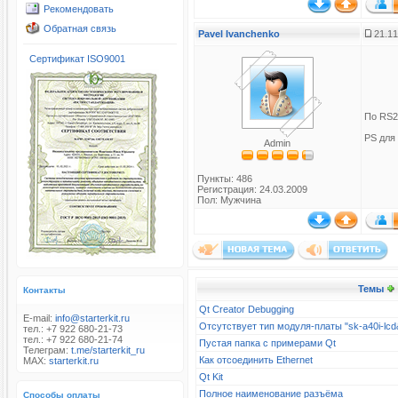
Рекомендовать
Обратная связь
Pavel Ivanchenko
21.11
Сертификат ISO9001
По RS2
PS для 
Admin
Пункты: 486
Регистрация: 24.03.2009
Пол: Мужчина
Темы
Контакты
Qt Creator Debugging
E-mail:
info@starterkit.ru
Отсутствует тип модуля-платы "sk-a40i-l
тел.: +7 922 680-21-73
тел.: +7 922 680-21-74
Пустая папка с примерами Qt
Телеграм:
t.me/starterkit_ru
Как отсоединить Ethernet
MAX:
starterkit.ru
Qt Kit
Полное наименование разъёма
Способы оплаты