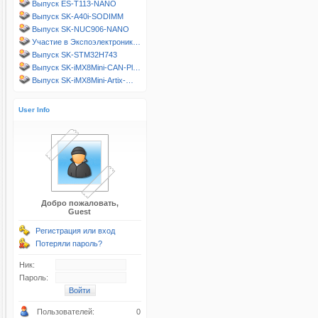
Выпуск ES-T113-NANO
Выпуск SK-A40i-SODIMM
Выпуск SK-NUC906-NANO
Участие в Экспоэлектроник…
Выпуск SK-STM32H743
Выпуск SK-iMX8Mini-CAN-Pl…
Выпуск SK-iMX8Mini-Artix-…
User Info
Добро пожаловать,
Guest
Регистрация или вход
Потеряли пароль?
Ник:
Пароль:
Пользователей:
0