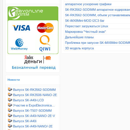
аппаратное ускорение графики
SK-RK3562-SODIMM аппаратное кодирова
SK-RK3562-SODIMM, объем устанавливае
SK-iMX8Mini-MOD I2C3 баг
Перестает загружаться Linux
Маркировка "Честный знак"
Дальнейшие планы
Проблема при запуске SK-iMX8Mini-SODIM
3D модель корпуса
Новости
Выпуск SK-RK3562-SODIMM
Выпуск SK-RK3506-NANO-2E
Выпуск SK-A40i-LCD
Участие в ExpoElectronica…
Выпуск SK-T507-SODIMM
Выпуск SK-A40i-NANO-2E-V
Выпуск SK-A40i
Выпуск SK-A40i-NANO/-2E