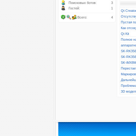
Поисковых ботов:
3
Гостей:
1
Qt Creato
Отсутств
Всего:
4
Пустая п
Как отсое
Qt Kit
Полное н
аппаратн
SK-RK356
SK-RK356
SK-iMX8M
Перестает
Маркиров
Дальнейш
Проблема
3D модел