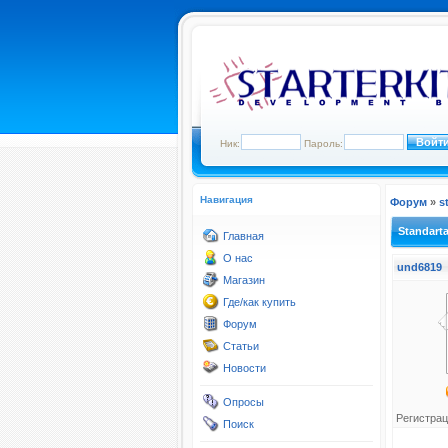
Ник:
Пароль:
Навигация
Форум
»
s
Standart
Главная
О нас
und6819
Магазин
Где/как купить
Форум
Статьи
Новости
Опросы
Регистрац
Поиск