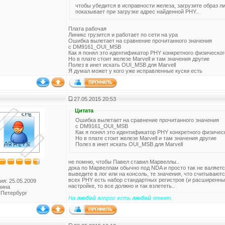
чтобы убедится в исправности железа, загрузите образ л
показывает при загрузке адрес найденной PHY..
Плата рабочая
Линикс грузится и работает по сети на ура
Ошибка вылетает на сравнение прочитанного значения
с DM9161_OUI_MSB
Как я понял это идентификатор PHY конкретного физическог
Но в плате стоит железе Marvell и там значения другие
Полез в инет искать OUI_MSB для Marvell
Я думал может у кого уже исправленные куски есть
27.05.2015 20:53
Цитата
Ошибка вылетает на сравнение прочитанного значения
с DM9161_OUI_MSB
Как я понял это идентификатор PHY конкретного физичес
Но в плате стоит железе Marvell и там значения другие
Полез в инет искать OUI_MSB для Marvell
не помню, чтобы Павел ставил Марвеллы..
дока по Марвеллам обычно под NDA и просто так не валяетс
выведите в лог или на консоль, те значения, что считывают
всех PHY есть набор стандартных регистров (и расширенны
ия: 25.05.2009
настройке, то все должно и так взлететь..
чина
-Петербург
На
любой
вопрос есть
любой
ответ.