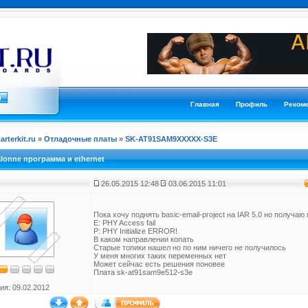
Главная
Профиль
Реком
tarterkit.ru
»
Отладочные платы
»
SK-AT91SAM9XXXXX-S3E
alonne программа и ethernet
26.05.2015 12:48
03.06.2015 11:01
Пока хочу поднять basic-email-project на IAR 5.0 но получа
E: PHY Access fail
P: PHY Initialize ERROR!
В каком направлении копать
Старые топики нашел но по ним ничего не получилось
У меня многих таких переменных нет
Может сейчас есть решения поновее
Плата sk-at91sam9e512-s3e
ия: 09.02.2012