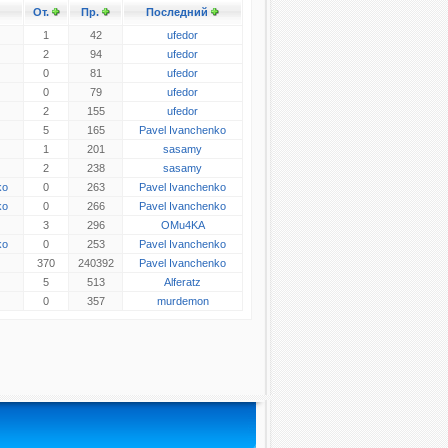
От.
Пр.
Последний
1
42
ufedor
2
94
ufedor
0
81
ufedor
0
79
ufedor
2
155
ufedor
5
165
Pavel Ivanchenko
1
201
sasamy
2
238
sasamy
ko
0
263
Pavel Ivanchenko
ko
0
266
Pavel Ivanchenko
3
296
OMu4KA
ko
0
253
Pavel Ivanchenko
370
240392
Pavel Ivanchenko
5
513
Alferatz
0
357
murdemon