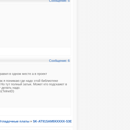
Сообщение: 5
Сообщение: 6
равил в одном месте а в проект
Как я понимаю где надо этой библиотеке
 Но тут полный затык. Может кто подскажет в
 делать надо.
р(TelnetD)
Отладочные платы
»
SK-AT91SAM9XXXXX-S3E