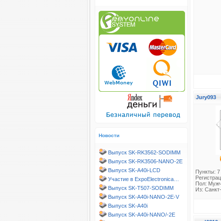
Jury093
Новости
Выпуск SK-RK3562-SODIMM
Выпуск SK-RK3506-NANO-2E
Выпуск SK-A40i-LCD
Пункты: 7
Регистрац
Участие в ExpoElectronica…
Пол: Муж
Выпуск SK-T507-SODIMM
Из: Санкт
Выпуск SK-A40i-NANO-2E-V
Выпуск SK-A40i
Выпуск SK-A40i-NANO/-2E