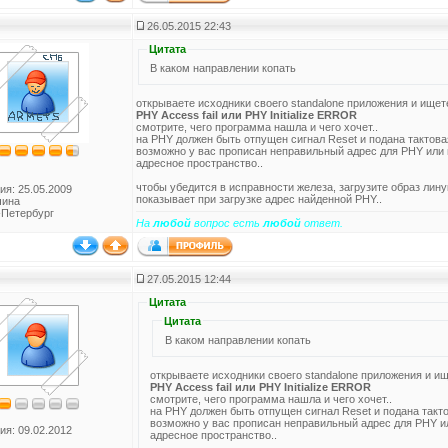
26.05.2015 22:43
Цитата
В каком направлении копать
открываете исходники своего standalone приложения и ище
PHY Access fail или PHY Initialize ERROR
смотрите, чего программа нашла и чего хочет..
на PHY должен быть отпущен сигнал Reset и подана тактова
возможно у вас прописан неправильный адрес для PHY или 
адресное пространство..
чтобы убедится в исправности железа, загрузите образ лину
ия: 25.05.2009
показывает при загрузке адрес найденной PHY..
чина
-Петербург
На
любой
вопрос есть
любой
ответ.
27.05.2015 12:44
Цитата
Цитата
В каком направлении копать
открываете исходники своего standalone приложения и и
PHY Access fail или PHY Initialize ERROR
смотрите, чего программа нашла и чего хочет..
на PHY должен быть отпущен сигнал Reset и подана такто
возможно у вас прописан неправильный адрес для PHY и
ия: 09.02.2012
адресное пространство..