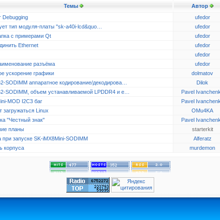
Темы
Автор
r Debugging
ufedor
ует тип модуля-платы "sk-a40i-lcd&quo…
ufedor
апка с примерами Qt
ufedor
динить Ethernet
ufedor
ufedor
аименование разъёма
ufedor
ое ускорение графики
dolmatov
2-SODIMM аппаратное кодирование/декодирова…
Dilok
2-SODIMM, объем устанавливаемой LPDDR4 и e…
Pavel Ivanchen
ini-MOD I2C3 баг
Pavel Ivanchen
 загружаться Linux
OMu4KA
ка "Честный знак"
Pavel Ivanchen
ие планы
starterkit
 при запуске SK-iMX8Mini-SODIMM
Alferatz
ь корпуса
murdemon