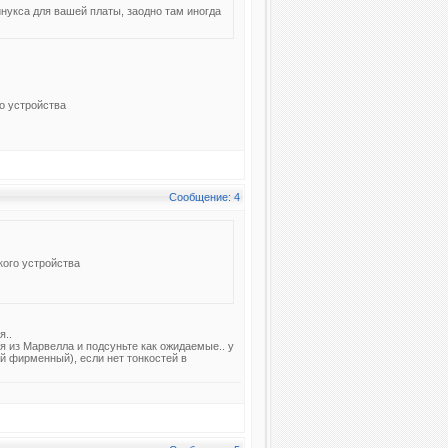
инукса для вашей платы, заодно там иногда
о устройства
Сообщение: 4
кого устройства
я..
ся из Марвелла и подсуньте как ожидаемые.. у
й фирменный), если нет тонкостей в