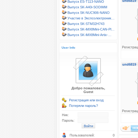
und6819
Выпуск ES-T113-NANO
Выпуск SK-A40i-SODIMM
Выпуск SK-NUC906-NANO
Участие в Экспоэлектроник…
Выпуск SK-STM32H743
Выпуск SK-iMX8Mini-CAN-Pl…
Выпуск SK-iMX8Mini-Artix-…
Регистрац
User Info
und6819
Добро пожаловать,
Guest
Регистрация или вход
Потеряли пароль?
Регистрац
Ник:
Пароль:
Пользователей:
0