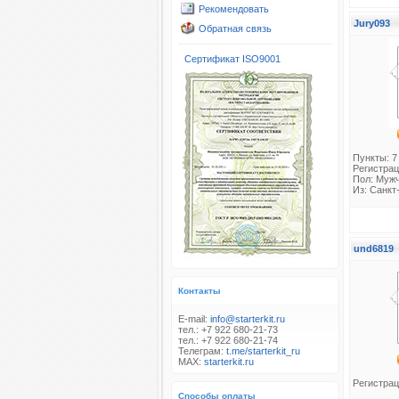
Рекомендовать
Jury093
Обратная связь
Сертификат ISO9001
Пункты: 7
Регистрац
Пол: Муж
Из: Санкт
und6819
Контакты
E-mail:
info@starterkit.ru
тел.: +7 922 680-21-73
тел.: +7 922 680-21-74
Телеграм:
t.me/starterkit_ru
MAX:
starterkit.ru
Регистрац
Способы оплаты