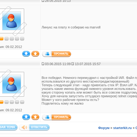
28.05.2015 10:13
Линукс на плату я собираю на marvell
ия: 09.02.2012
03.06.2015 11:09
13.07.2015 15:57
Все победил. Немного перемудрил с настройкой IAR. Файл п
использовался из другого места(неотредактированный)
Теперь следующий этап - надо привязать стек IP. Взял uIP. 
указать какие имена функций нижнего уровня использовать.
какую сторону копать или может быть все совсем подругому
Хочу для начала запустить оттуда(из примеров) telnet серве
Может у кого рабочие проекты есть?
Поделитесь кому не жалко
ия: 09.02.2012
Форум
»
starterkit.ru
»