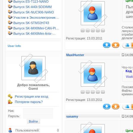
Цита
Выпуск ES-T113-NANO
Пыт
Выпуск SK-A40i-SODIMM
дра
Выпуск SK-NUC906-NANO
шин
Участие в Экспоэлектроник…
Выпуск SK-STM32H743
Столкн
Выпуск SK-iMX8Mini-CAN-Pl…
линукс
Выпуск SK-iMX8Mini-Artix-…
отраба
делали
Регистрация: 13.03.2011
User Info
MaxiHunter
14.09
Что-то 
Код
Wait
Добро пожаловать,
Похоже,
Guest
Файлы d
кримин
Регистрация или вход
Регистрация: 13.03.2011
Потеряли пароль?
Ник:
Пароль:
sasamy
14.09
Пользователей:
0
Цита