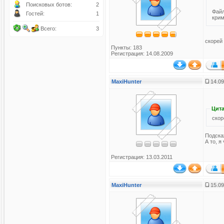
Поисковых ботов:
2
Файл
Гостей:
1
крим
Всего:
3
скорей 
Пункты: 183
Регистрация: 14.08.2009
MaxiHunter
14.09
Цита
скор
Подска
А то, я
Регистрация: 13.03.2011
MaxiHunter
15.09