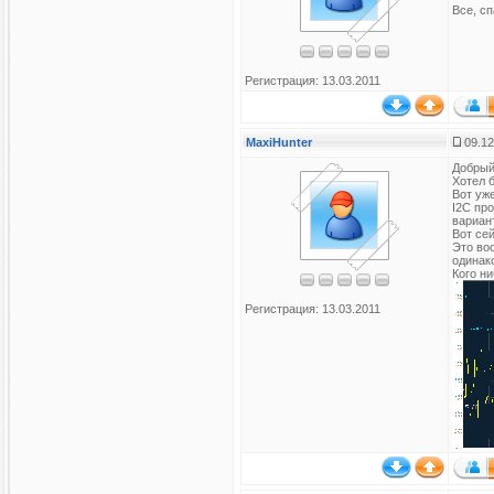
Все, сп
Регистрация: 13.03.2011
MaxiHunter
09.12
Добрый
Хотел 
Вот уж
I2C пр
вариант
Вот се
Это во
одинак
Кого н
Регистрация: 13.03.2011