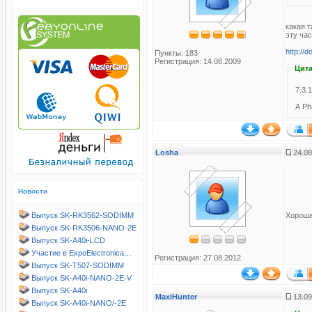
какая 
эту ча
http://
Пункты: 183
Регистрация: 14.08.2009
Цита
7.3.
A Ph
Losha
24.08
Новости
Выпуск SK-RK3562-SODIMM
Хороша
Выпуск SK-RK3506-NANO-2E
Выпуск SK-A40i-LCD
Участие в ExpoElectronica…
Регистрация: 27.08.2012
Выпуск SK-T507-SODIMM
Выпуск SK-A40i-NANO-2E-V
Выпуск SK-A40i
MaxiHunter
13.09
Выпуск SK-A40i-NANO/-2E