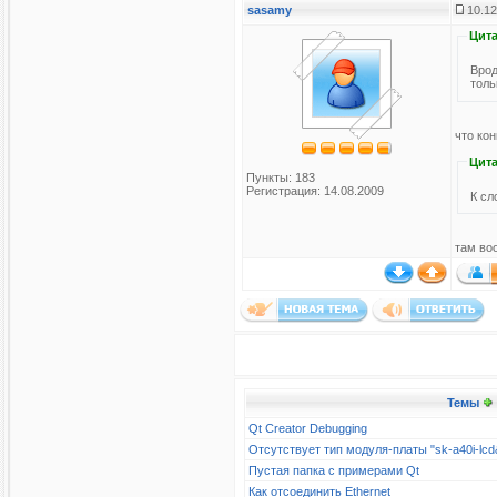
sasamy
10.12
Цита
Врод
толь
что ко
Цита
Пункты: 183
Регистрация: 14.08.2009
К сл
там во
Темы
Qt Creator Debugging
Отсутствует тип модуля-платы "sk-a40i-l
Пустая папка с примерами Qt
Как отсоединить Ethernet