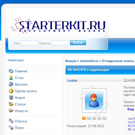
Ник:
Пароль:
Навигация
Форум
»
starterkit.ru
»
Отладочные платы
SK-NUC976 и аудиокодек
Главная
О нас
Losha
24.08
Магазин
Пытаюс
Где/как купить
несмотр
ядро не
Форум
Промуч
Статьи
минима
Код
Новости
nuc9
Опросы
ALSA
Регистрация: 27.08.2012
Поиск
#0: 