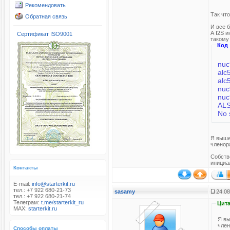
Рекомендовать
Так чт
Обратная связь
И все 
А I2S 
Сертификат ISO9001
такому
Код
nuc
alc
alc
nuc
nuc
ALS
No 
Я выше
членор
Собств
инициа
Контакты
E-mail:
info@starterkit.ru
тел.: +7 922 680-21-73
sasamy
24.08
тел.: +7 922 680-21-74
Телеграм:
t.me/starterkit_ru
Цита
MAX:
starterkit.ru
Я вы
член
Способы оплаты