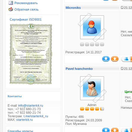
Рекомендовать
Microniks
21.12
Обратная связь
Сертификат ISO9001
Нет, ни
Сказали
Регистрация: 14.11.2017
Pavel Ivanchenko
21.12
Цита
Контакты
Нет,
Сказ
Admin
E-mail:
info@starterkit.ru
Напиши
тел.: +7 922 680-21-73
тел.: +7 922 680-21-74
Телеграм:
t.me/starterkit_ru
Пункты: 486
MAX:
starterkit.ru
Регистрация: 24.03.2009
Пол: Мужчина
Способы оплаты