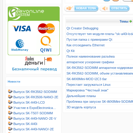
Темы
Qt Creator Debugging
Отсутствует тип модуля-платы "sk-a40i-l
Пустая папка с примерами Qt
Как отсоединить Ethernet
Qt Kit
Полное наименование разъёма
аппаратное ускорение графики
SK-RK3562-SODIMM аппаратное кодирова
SK-RK3562-SODIMM, объем устанавливае
SK-iMX8Mini-MOD I2C3 баг
Новости
Перестает загружаться Linux
Маркировка "Честный знак"
Выпуск SK-RK3562-SODIMM
Дальнейшие планы
Выпуск SK-RK3506-NANO-2E
Проблема при запуске SK-iMX8Mini-SODIM
Выпуск SK-A40i-LCD
3D модель корпуса
Участие в ExpoElectronica…
Выпуск SK-T507-SODIMM
Выпуск SK-A40i-NANO-2E-V
Выпуск SK-A40i
Выпуск SK-A40i-NANO/-2E