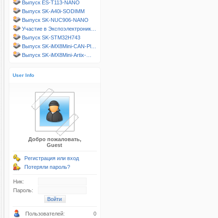
Выпуск ES-T113-NANO
Выпуск SK-A40i-SODIMM
Выпуск SK-NUC906-NANO
Участие в Экспоэлектроник…
Выпуск SK-STM32H743
Выпуск SK-iMX8Mini-CAN-Pl…
Выпуск SK-iMX8Mini-Artix-…
User Info
Добро пожаловать,
Guest
Регистрация или вход
Потеряли пароль?
Ник:
Пароль:
Пользователей:
0