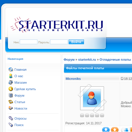
Ник:
Пароль:
Навигация
Форум
»
starterkit.ru
»
Отладочные платы
Файлы печатной платы
Главная
О нас
Microniks
18.12
Магазин
Где/как купить
Форум
Статьи
Добрый
Можно 
Новости
Опросы
Регистрация: 14.11.2017
Поиск