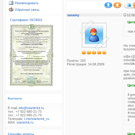
Рекомендовать
Обратная связь
sasamy
12.06
Сертификат ISO9001
Цита
при 
На эти
busybox
sd[a-z]
mmcblk[
Пункты: 183
mmcblk[
Регистрация: 14.08.2009
при по
auto_mo
размон
Цита
if g
umou
Контакты
rmdi
else
E-mail:
info@starterkit.ru
mkdi
тел.: +7 922 680-21-73
# 
тел.: +7 922 680-21-74
moun
Телеграм:
t.me/starterkit_ru
fi
MAX:
starterkit.ru
Цита
Способы оплаты