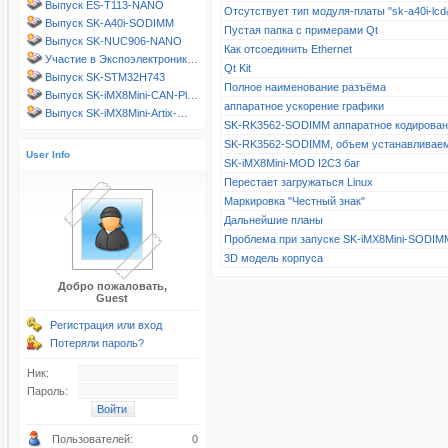
Выпуск ES-T113-NANO
Отсутствует тип модуля-платы "sk-a40i-l
Выпуск SK-A40i-SODIMM
Пустая папка с примерами Qt
Выпуск SK-NUC906-NANO
Как отсоединить Ethernet
Участие в Экспоэлектроник…
Qt Kit
Выпуск SK-STM32H743
Полное наименование разъёма
Выпуск SK-iMX8Mini-CAN-Pl…
аппаратное ускорение графики
Выпуск SK-iMX8Mini-Artix-…
SK-RK3562-SODIMM аппаратное кодирова
SK-RK3562-SODIMM, объем устанавливае
User Info
SK-iMX8Mini-MOD I2C3 баг
Перестает загружаться Linux
Маркировка "Честный знак"
Дальнейшие планы
Проблема при запуске SK-iMX8Mini-SODIM
3D модель корпуса
Добро пожаловать,
Guest
Регистрация или вход
Потеряли пароль?
Ник:
Пароль:
Пользователей:
0