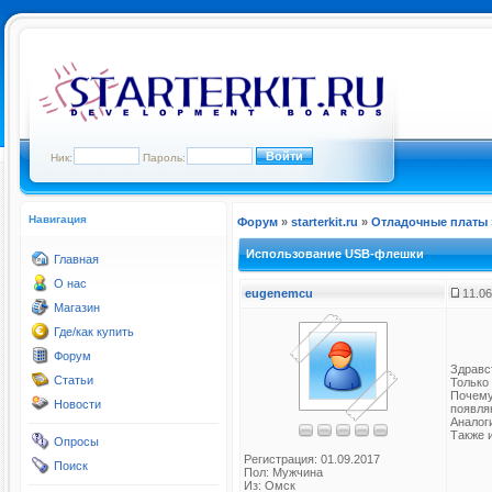
Ник:
Пароль:
Навигация
Форум
»
starterkit.ru
»
Отладочные платы
Использование USB-флешки
Главная
О нас
eugenemcu
11.06
Магазин
Где/как купить
Форум
Здравс
Статьи
Только 
Почему
Новости
появляю
Аналог
Также 
Опросы
Регистрация: 01.09.2017
Поиск
Пол: Мужчина
Из: Омск