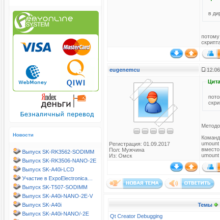
в ди
потому
скрипта
eugenemcu
12.06
Цита
потом
скри
Методо
Новости
Команд
umount
Регистрация: 01.09.2017
вместо
Пол: Мужчина
Выпуск SK-RK3562-SODIMM
umount
Из: Омск
Выпуск SK-RK3506-NANO-2E
Выпуск SK-A40i-LCD
Участие в ExpoElectronica…
Выпуск SK-T507-SODIMM
Выпуск SK-A40i-NANO-2E-V
Выпуск SK-A40i
Темы
Выпуск SK-A40i-NANO/-2E
Qt Creator Debugging