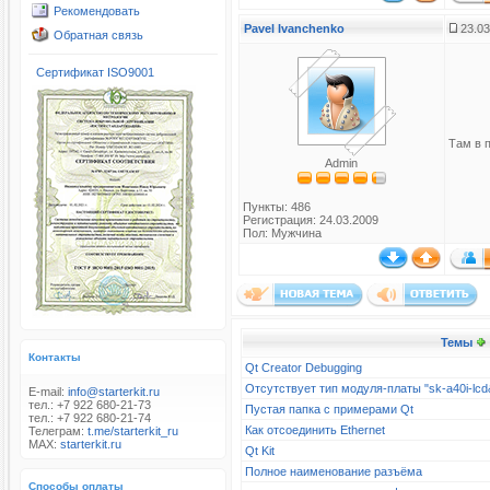
Рекомендовать
Pavel Ivanchenko
23.03
Обратная связь
Сертификат ISO9001
Там в п
Admin
Пункты: 486
Регистрация: 24.03.2009
Пол: Мужчина
Темы
Контакты
Qt Creator Debugging
Отсутствует тип модуля-платы "sk-a40i-l
E-mail:
info@starterkit.ru
тел.: +7 922 680-21-73
Пустая папка с примерами Qt
тел.: +7 922 680-21-74
Как отсоединить Ethernet
Телеграм:
t.me/starterkit_ru
MAX:
starterkit.ru
Qt Kit
Полное наименование разъёма
Способы оплаты