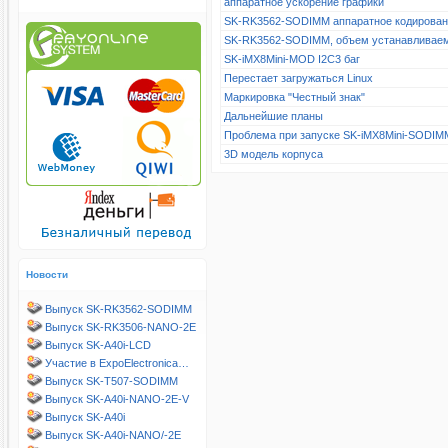
аппаратное ускорение графики
SK-RK3562-SODIMM аппаратное кодирова
SK-RK3562-SODIMM, объем устанавливае
SK-iMX8Mini-MOD I2C3 баг
Перестает загружаться Linux
Маркировка "Честный знак"
Дальнейшие планы
Проблема при запуске SK-iMX8Mini-SODIM
3D модель корпуса
Новости
Выпуск SK-RK3562-SODIMM
Выпуск SK-RK3506-NANO-2E
Выпуск SK-A40i-LCD
Участие в ExpoElectronica…
Выпуск SK-T507-SODIMM
Выпуск SK-A40i-NANO-2E-V
Выпуск SK-A40i
Выпуск SK-A40i-NANO/-2E