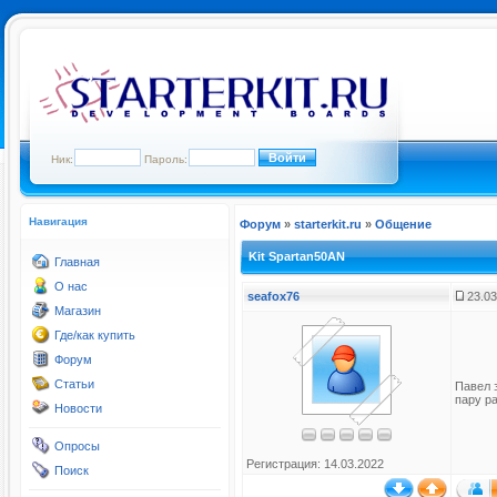
Ник:
Пароль:
Навигация
Форум
»
starterkit.ru
»
Общение
Kit Spartan50AN
Главная
О нас
seafox76
23.03
Магазин
Где/как купить
Форум
Статьи
Павел 
пару ра
Новости
Опросы
Регистрация: 14.03.2022
Поиск