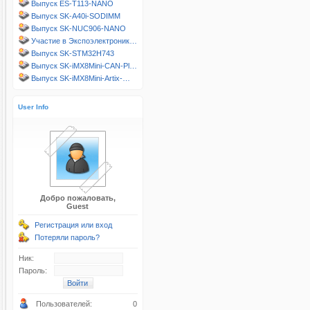
Выпуск ES-T113-NANO
Выпуск SK-A40i-SODIMM
Выпуск SK-NUC906-NANO
Участие в Экспоэлектроник…
Выпуск SK-STM32H743
Выпуск SK-iMX8Mini-CAN-Pl…
Выпуск SK-iMX8Mini-Artix-…
User Info
Добро пожаловать,
Guest
Регистрация или вход
Потеряли пароль?
Ник:
Пароль:
Пользователей:
0