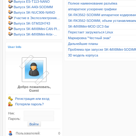
Выпуск ES-T113-NANO
Полное наименование разъёма
Выпуск SK-A40i-SODIMM
аппаратное ускорение графики
Выпуск SK-NUC906-NANO
SK-RK3562-SODIMM аппаратное кодирова
Участие в Экспоэлектроник…
SK-RK3562-SODIMM, объем устанавливае
Выпуск SK-STM32H743
SK-iMX8Mini-MOD I2C3 баг
Выпуск SK-iMX8Mini-CAN-Pl…
Перестает загружаться Linux
Выпуск SK-iMX8Mini-Artix-…
Маркировка "Честный знак"
Дальнейшие планы
User Info
Проблема при запуске SK-iMX8Mini-SODIM
3D модель корпуса
Добро пожаловать,
Guest
Регистрация или вход
Потеряли пароль?
Ник:
Пароль:
Пользователей:
0