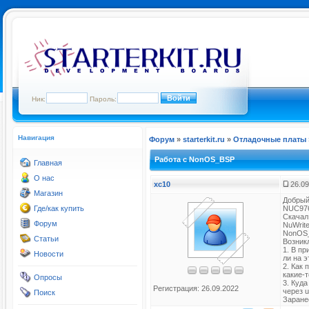
Ник:
Пароль:
Навигация
Форум
»
starterkit.ru
»
Отладочные платы
Работа с NonOS_BSP
Главная
О нас
xc10
26.09
Магазин
Добрый
Где/как купить
NUC97
Скачал
Форум
NuWrite
NonOS
Статьи
Возник
1. В пр
Новости
ли на 
2. Как
какие-
Опросы
3. Куда
Регистрация: 26.09.2022
через u
Поиск
Заране