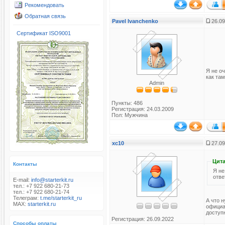
Рекомендовать
Обратная связь
Pavel Ivanchenko
26.09
Сертификат ISO9001
Я не о
как там
Admin
Пункты: 486
Регистрация: 24.03.2009
Пол: Мужчина
xc10
27.09
Цита
Контакты
Я не
отве
E-mail:
info@starterkit.ru
тел.: +7 922 680-21-73
тел.: +7 922 680-21-74
Телеграм:
t.me/starterkit_ru
А что н
MAX:
starterkit.ru
официа
доступн
Регистрация: 26.09.2022
Способы оплаты