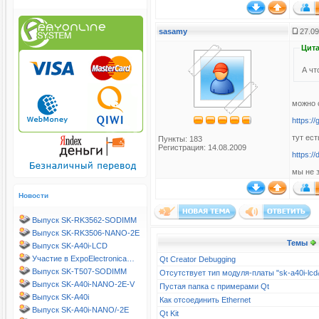
sasamy
27.09
Цита
А чт
можно 
https:
тут ес
Пункты: 183
Регистрация: 14.08.2009
https:/
мы не 
Новости
Выпуск SK-RK3562-SODIMM
Выпуск SK-RK3506-NANO-2E
Темы
Выпуск SK-A40i-LCD
Участие в ExpoElectronica…
Qt Creator Debugging
Выпуск SK-T507-SODIMM
Отсутствует тип модуля-платы "sk-a40i-l
Выпуск SK-A40i-NANO-2E-V
Пустая папка с примерами Qt
Выпуск SK-A40i
Как отсоединить Ethernet
Выпуск SK-A40i-NANO/-2E
Qt Kit