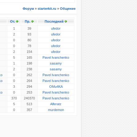
Форум
»
starterkit.ru
»
Общение
От.
Пр.
Последний
1
39
ufedor
2
93
ufedor
0
80
ufedor
0
78
ufedor
2
154
ufedor
5
165
Pavel Ivanchenko
1
198
sasamy
2
238
sasamy
ko
0
262
Pavel Ivanchenko
ko
0
264
Pavel Ivanchenko
3
294
OMu4KA
ko
0
253
Pavel Ivanchenko
370
240370
Pavel Ivanchenko
5
513
Alferatz
0
357
murdemon