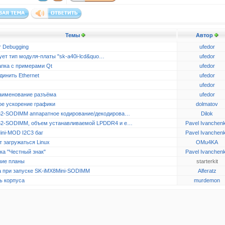
Темы
Автор
r Debugging
ufedor
ует тип модуля-платы "sk-a40i-lcd&quo…
ufedor
апка с примерами Qt
ufedor
динить Ethernet
ufedor
ufedor
аименование разъёма
ufedor
ое ускорение графики
dolmatov
2-SODIMM аппаратное кодирование/декодирова…
Dilok
2-SODIMM, объем устанавливаемой LPDDR4 и e…
Pavel Ivanchen
ini-MOD I2C3 баг
Pavel Ivanchen
 загружаться Linux
OMu4KA
ка "Честный знак"
Pavel Ivanchen
ие планы
starterkit
 при запуске SK-iMX8Mini-SODIMM
Alferatz
ь корпуса
murdemon