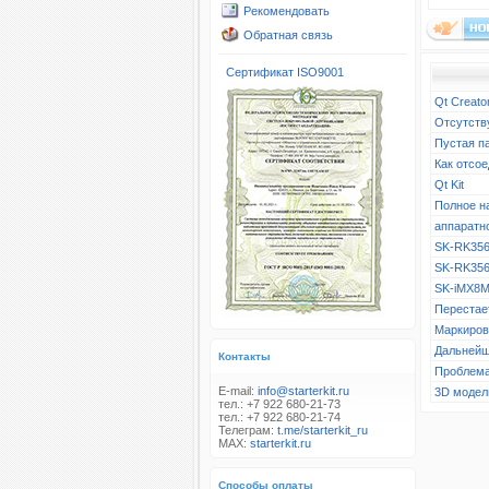
Рекомендовать
Обратная связь
Сертификат ISO9001
Qt Creato
Отсутств
Пустая п
Как отсое
Qt Kit
Полное н
аппаратн
SK-RK356
SK-RK356
SK-iMX8M
Перестает
Маркиров
Дальнейш
Контакты
Проблема
E-mail:
info@starterkit.ru
3D модел
тел.: +7 922 680-21-73
тел.: +7 922 680-21-74
Телеграм:
t.me/starterkit_ru
MAX:
starterkit.ru
Способы оплаты