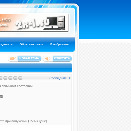
ендовать
Обратная связь
В избранное
Сообщение: 1
в отличном состоянии:
MB
те при получении (+5% к цене).