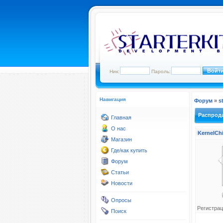
Ник:
Пароль:
Навигация
Форум
»
s
Распрода
Главная
О нас
KernelCh
Магазин
Где/как купить
Форум
Статьи
Новости
Опросы
Регистрац
Поиск