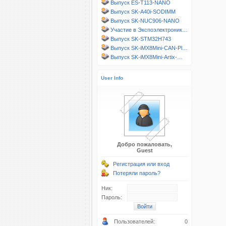
Выпуск ES-T113-NANO
Выпуск SK-A40i-SODIMM
Выпуск SK-NUC906-NANO
Участие в Экспоэлектроник…
Выпуск SK-STM32H743
Выпуск SK-iMX8Mini-CAN-Pl…
Выпуск SK-iMX8Mini-Artix-…
User Info
Добро пожаловать,
Guest
Регистрация или вход
Потеряли пароль?
Ник:
Пароль:
Пользователей:
0