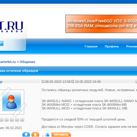
Главная
Профиль
Реком
tarterkit.ru
»
Общение
жа остатков образцов
ip
08.05.2023 13:58
10.05.2023 19:49
Остались образцы различных модулей. Новые, исправные, 
SK-iMX6ULL-NANO + отладочная плата SK-iMX6ULL-NANO-
SK-iMX8Mini-MOD + отладочная плата SK-iMX8Mini-MB
SK-iMX6ULL-MOD + отладочная плата SK-iMX6ULL-MB
Продается со скидкой 50% от текущей штатной цены.
Доставка из Москвы через CDEK. Оплата заранее или на мес
ия: 06.02.2021