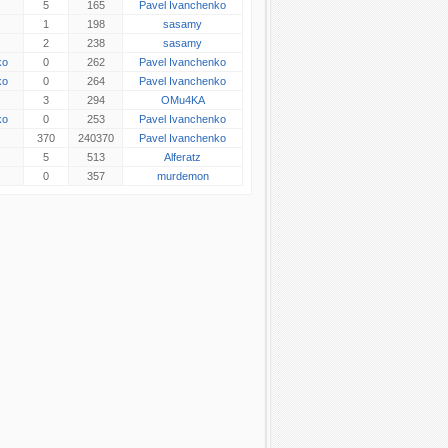
5
165
Pavel Ivanchenko
1
198
sasamy
2
238
sasamy
ko
0
262
Pavel Ivanchenko
ko
0
264
Pavel Ivanchenko
3
294
OMu4KA
ko
0
253
Pavel Ivanchenko
370
240370
Pavel Ivanchenko
5
513
Alferatz
0
357
murdemon