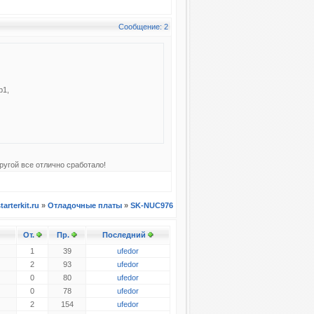
Сообщение: 2
db1,
ругой все отлично сработало!
tarterkit.ru
»
Отладочные платы
»
SK-NUC976
От.
Пр.
Последний
1
39
ufedor
2
93
ufedor
0
80
ufedor
0
78
ufedor
2
154
ufedor