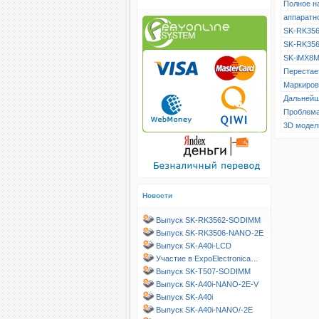
Полное н
аппаратн
SK-RK356
SK-RK356
SK-iMX8M
Перестает
Маркиров
Дальнейш
Проблема
3D модел
Новости
Выпуск SK-RK3562-SODIMM
Выпуск SK-RK3506-NANO-2E
Выпуск SK-A40i-LCD
Участие в ExpoElectronica…
Выпуск SK-T507-SODIMM
Выпуск SK-A40i-NANO-2E-V
Выпуск SK-A40i
Выпуск SK-A40i-NANO/-2E