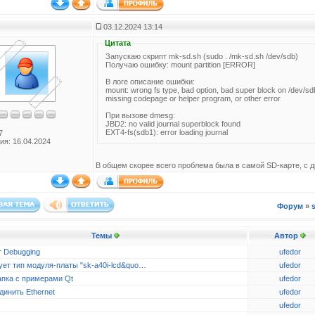
03.12.2024 13:14
Цитата
Запускаю скрипт mk-sd.sh (sudo . /mk-sd.sh /dev/sdb)
Получаю ошибку: mount partition [ERROR]
В логе описание ошибки:
mount: wrong fs type, bad option, bad super block on /dev/s
missing codepage or helper program, or other error
При вызове dmesg:
JBD2: no valid journal superblock found
EXT4-fs(sdb1): error loading journal
7
ия: 16.04.2024
В общем скорее всего проблема была в самой SD-карте, с д
Форум
»
s
Темы
Автор
r Debugging
ufedor
ует тип модуля-платы "sk-a40i-lcd&quo…
ufedor
апка с примерами Qt
ufedor
динить Ethernet
ufedor
ufedor