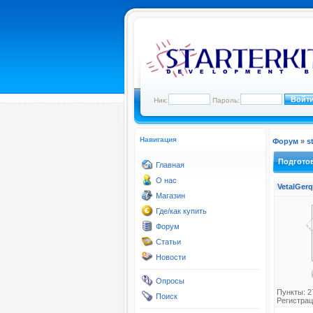
Ник:
Пароль:
Навигация
Форум
»
s
Подготов
Главная
О нас
VetalGerq
Магазин
Где/как купить
Форум
Статьи
Новости
Опросы
Пункты: 2
Поиск
Регистрац