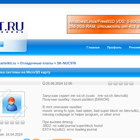
Главная
Профиль
Реком
tarterkit.ru
»
Отладочные платы
»
SK-NUC976
ка системы на MicroSD карту
25.06.2024 12:05
Запускаю скрипт mk-sd.sh (sudo . /mk-sd.sh /dev/sdb)
Получаю ошибку: mount partition [ERROR]
В логе описание ошибки:
mount: wrong fs type, bad option, bad super block on /dev/sdb1,
missing codepage or helper program, or other error
При вызове dmesg:
JBD2: no valid journal superblock found
EXT4-fs(sdb1): error loading journal
7
ия: 16.04.2024