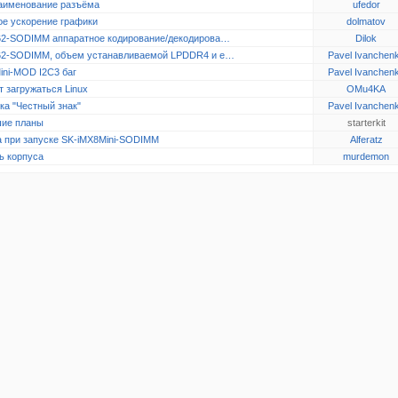
аименование разъёма
ufedor
ое ускорение графики
dolmatov
2-SODIMM аппаратное кодирование/декодирова…
Dilok
2-SODIMM, объем устанавливаемой LPDDR4 и e…
Pavel Ivanchen
ini-MOD I2C3 баг
Pavel Ivanchen
 загружаться Linux
OMu4KA
ка "Честный знак"
Pavel Ivanchen
ие планы
starterkit
 при запуске SK-iMX8Mini-SODIMM
Alferatz
ь корпуса
murdemon