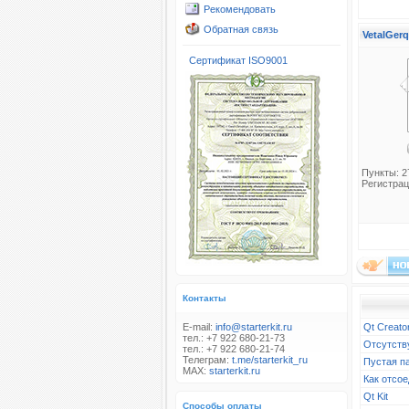
Рекомендовать
Обратная связь
VetalGerq
Сертификат ISO9001
Пункты: 2
Регистрац
Контакты
E-mail:
info@starterkit.ru
Qt Creato
тел.: +7 922 680-21-73
Отсутств
тел.: +7 922 680-21-74
Телеграм:
t.me/starterkit_ru
Пустая п
MAX:
starterkit.ru
Как отсое
Qt Kit
Способы оплаты