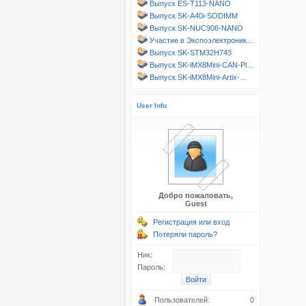
Выпуск ES-T113-NANO
Выпуск SK-A40i-SODIMM
Выпуск SK-NUC906-NANO
Участие в Экспоэлектроник…
Выпуск SK-STM32H743
Выпуск SK-iMX8Mini-CAN-Pl…
Выпуск SK-iMX8Mini-Artix-…
User Info
Добро пожаловать,
Guest
Регистрация или вход
Потеряли пароль?
Ник:
Пароль:
Пользователей:
0