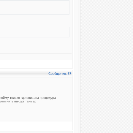
Сообщение: 37
епойму только где описана процедура
акой нить вачдог таймер