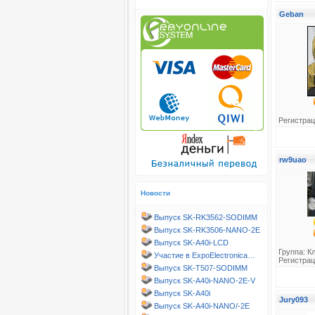
Geban
Регистрац
rw9uao
Новости
Выпуск SK-RK3562-SODIMM
Выпуск SK-RK3506-NANO-2E
Выпуск SK-A40i-LCD
Группа:
К
Участие в ExpoElectronica…
Регистрац
Выпуск SK-T507-SODIMM
Выпуск SK-A40i-NANO-2E-V
Выпуск SK-A40i
Jury093
Выпуск SK-A40i-NANO/-2E