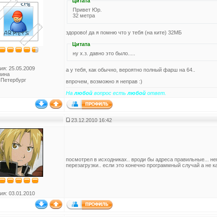
Цитата
Привет Юр.
32 метра
здорово! да я помню что у тебя (на ките) 32МБ
Цитата
ну х.з. давно это было.....
ия: 25.05.2009
а у тебя, как обычно, вероятно полный фарш на 64..
чина
-Петербург
впрочем, возможно я неправ :)
На
любой
вопрос есть
любой
ответ.
23.12.2010 16:42
посмотрел в исходниках.. вроди бы адреса правильные... н
перезагрузки.. если это конечно программный случай а не к
ия: 03.01.2010