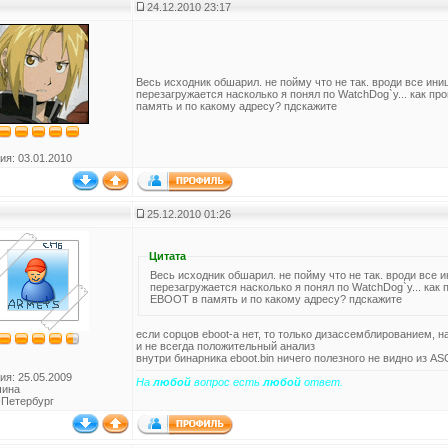
24.12.2010 23:17
Весь исходник обшарил. не пойму что не так. вроди все ини
перезагружается насколько я понял по WatchDog`у... как п
память и по какому адресу? пдскажите
ия: 03.01.2010
25.12.2010 01:26
Цитата
Весь исходник обшарил. не пойму что не так. вроди все 
перезагружается насколько я понял по WatchDog`у... как
EBOOT в память и по какому адресу? пдскажите
если сорцов eboot-a нет, то только дизассемблированием, н
и не всегда положительный анализ
внутри бинарника eboot.bin ничего полезного не видно из AS
ия: 25.05.2009
На
любой
вопрос есть
любой
ответ.
чина
-Петербург