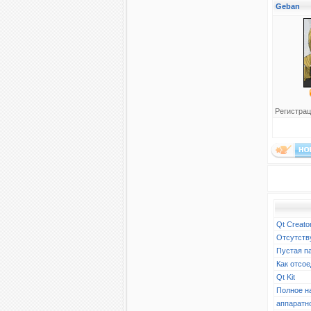
Geban
Регистрац
Qt Creato
Отсутств
Пустая п
Как отсое
Qt Kit
Полное н
аппаратн