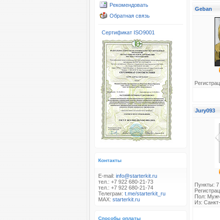
Рекомендовать
Geban
Обратная связь
Сертификат ISO9001
Регистрац
Jury093
Контакты
E-mail:
info@starterkit.ru
тел.: +7 922 680-21-73
Пункты: 7
тел.: +7 922 680-21-74
Регистрац
Телеграм:
t.me/starterkit_ru
Пол: Муж
MAX:
starterkit.ru
Из: Санкт
Способы оплаты