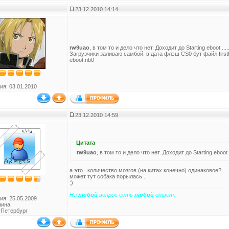
23.12.2010 14:14
rw9uao
, в том то и дело что нет. Доходит до Starting eboot ..
Загрузчики заливаю самбой. в дата флэш CS0 бут файл first
eboot.nb0
ия: 03.01.2010
23.12.2010 14:59
Цитата
rw9uao
, в том то и дело что нет. Доходит до Starting eboot
а это.. количество мозгов (на китах конечно) одинаковое?
может тут собака порылась..
:)
На
любой
вопрос есть
любой
ответ.
ия: 25.05.2009
чина
-Петербург