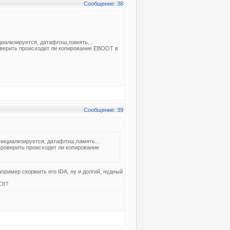
Сообщение: 38
циализируется, датафлэш,память...
роверить происходит ли копирование EBOOT в
Сообщение: 39
инициализируется, датафлэш,память...
 проверить происходит ли копирование
апример скормить его IDA, ну и долгий, нудный
CII?