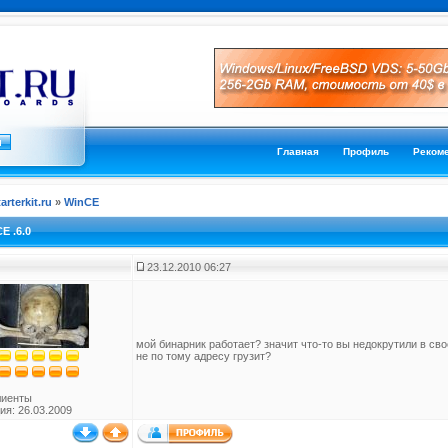
Главная
Профиль
Реком
tarterkit.ru
»
WinCE
E .6.0
23.12.2010 06:27
мой бинарник работает? значит что-то вы недокрутили в сво
не по тому адресу грузит?
лиенты
ия: 26.03.2009