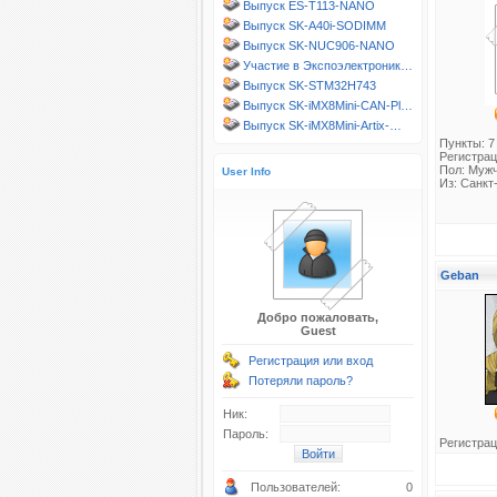
Выпуск ES-T113-NANO
Выпуск SK-A40i-SODIMM
Выпуск SK-NUC906-NANO
Участие в Экспоэлектроник…
Выпуск SK-STM32H743
Выпуск SK-iMX8Mini-CAN-Pl…
Выпуск SK-iMX8Mini-Artix-…
Пункты: 7
Регистрац
Пол: Муж
User Info
Из: Санкт
Geban
Добро пожаловать,
Guest
Регистрация или вход
Потеряли пароль?
Ник:
Пароль:
Регистрац
Пользователей:
0