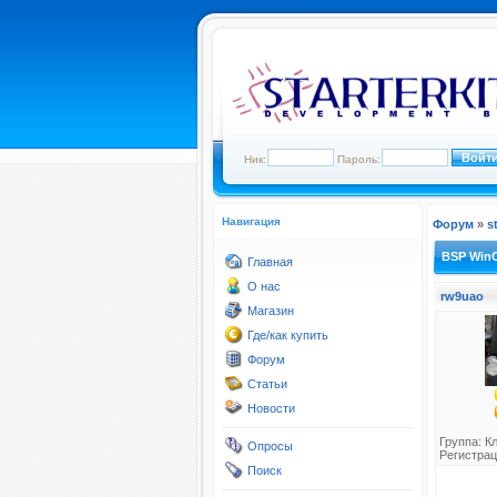
Ник:
Пароль:
Навигация
Форум
»
s
BSP WinC
Главная
О нас
rw9uao
Магазин
Где/как купить
Форум
Статьи
Новости
Группа:
К
Опросы
Регистрац
Поиск