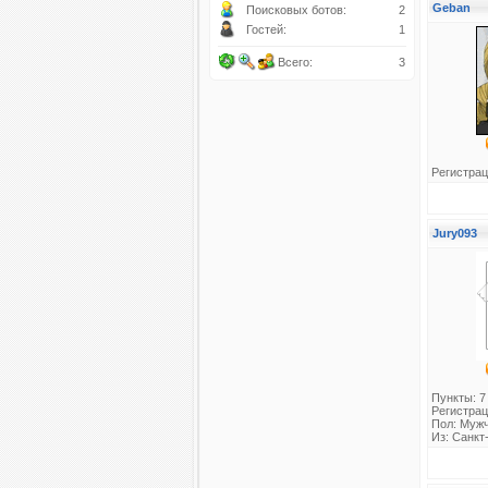
Geban
Поисковых ботов:
2
Гостей:
1
Всего:
3
Регистрац
Jury093
Пункты: 7
Регистрац
Пол: Муж
Из: Санкт