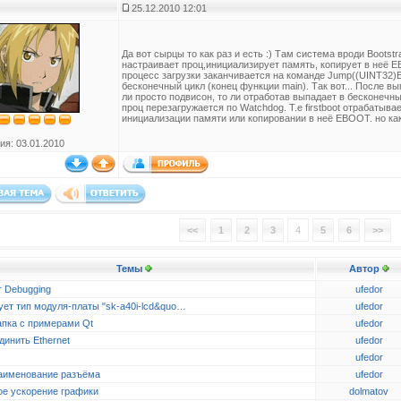
25.12.2010 12:01
Да вот сырцы то как раз и есть :) Там система вроди Bootstr
настраивает проц,инициализирует память, копирует в неё 
процесс загрузки заканчивается на команде Jump((UINT3
бесконечный цикл (конец функции main). Так вот... После в
ли просто подвисон, то ли отработав выпадает в бесконечн
проц перезагружается по Watchdog. Т.е firstboot отрабатывае
инициализации памяти или копировании в неё EBOOT. но ка
ия: 03.01.2010
<<
1
2
3
4
5
6
>>
Темы
Автор
r Debugging
ufedor
ует тип модуля-платы "sk-a40i-lcd&quo…
ufedor
апка с примерами Qt
ufedor
динить Ethernet
ufedor
ufedor
аименование разъёма
ufedor
ое ускорение графики
dolmatov