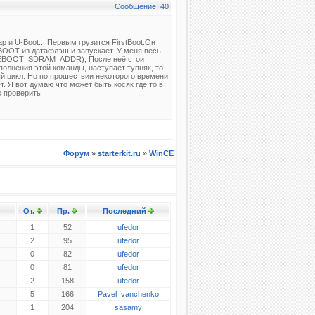
Сообщение: 40
ap и U-Boot... Первым грузится FirstBoot.Он
EBOOT из датафлэш и запускает. У меня весь
2)EBOOT_SDRAM_ADDR); После неё стоит
ыполнения этой команды, наступает тупняк, то
ый цикл. Но по прошествии некоторого времени
т. Я вот думаю что может быть косяк где то в
к проверить
Форум
»
starterkit.ru
»
WinCE
От.
Пр.
Последний
1
52
ufedor
2
95
ufedor
0
82
ufedor
0
81
ufedor
2
158
ufedor
5
166
Pavel Ivanchenko
1
204
sasamy