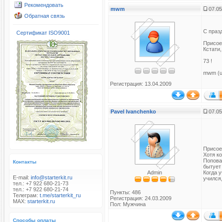
Рекомендовать
mwm
07.05
Обратная связь
С празд
Сертификат ISO9001
Присое
Кстати,
73 !
mwm (u
Регистрация: 13.04.2009
Pavel Ivanchenko
07.05
Присое
Хотя к
Попова
Контакты
бытует
Admin
Когда 
E-mail:
info@starterkit.ru
учился,
тел.: +7 922 680-21-73
тел.: +7 922 680-21-74
Пункты: 486
Телеграм:
t.me/starterkit_ru
Регистрация: 24.03.2009
MAX:
starterkit.ru
Пол: Мужчина
Способы оплаты