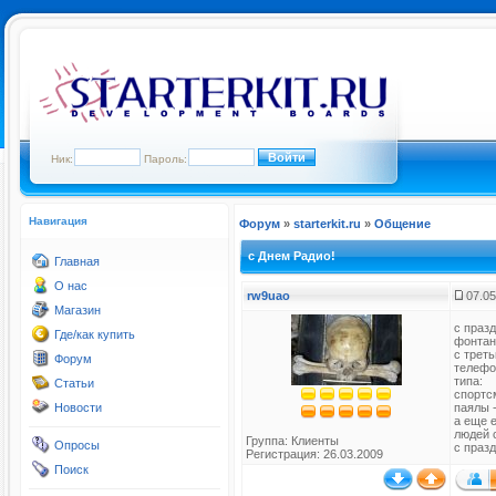
Ник:
Пароль:
Навигация
Форум
»
starterkit.ru
»
Общение
с Днем Радио!
Главная
О нас
rw9uao
07.05
Магазин
с празд
Где/как купить
фонтан
с трет
Форум
телефо
типа:
Статьи
спортс
Новости
паялы -
а еще е
людей 
Группа:
Клиенты
Опросы
с празд
Регистрация: 26.03.2009
Поиск