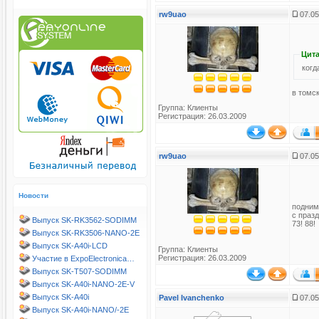
rw9uao
07.05
Цита
когд
в томск
Группа:
Клиенты
Регистрация: 26.03.2009
rw9uao
07.05
Новости
подним
с праз
Выпуск SK-RK3562-SODIMM
73! 88!
Выпуск SK-RK3506-NANO-2E
Выпуск SK-A40i-LCD
Группа:
Клиенты
Регистрация: 26.03.2009
Участие в ExpoElectronica…
Выпуск SK-T507-SODIMM
Выпуск SK-A40i-NANO-2E-V
Выпуск SK-A40i
Pavel Ivanchenko
07.05
Выпуск SK-A40i-NANO/-2E