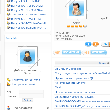
Выпуск ES-T113-NANO
Выпуск SK-A40i-SODIMM
Выпуск SK-NUC906-NANO
Участие в Экспоэлектроник…
Ура!!!
Выпуск SK-STM32H743
Admin
Выпуск SK-iMX8Mini-CAN-Pl…
Выпуск SK-iMX8Mini-Artix-…
Пункты: 486
Регистрация: 24.03.2009
User Info
Пол: Мужчина
Темы
Qt Creator Debugging
Добро пожаловать,
Guest
Отсутствует тип модуля-платы "sk-a40i-l
Пустая папка с примерами Qt
Регистрация или вход
Как отсоединить Ethernet
Потеряли пароль?
Qt Kit
Ник:
Полное наименование разъёма
Пароль:
аппаратное ускорение графики
SK-RK3562-SODIMM аппаратное кодирова
SK-RK3562-SODIMM, объем устанавливае
Пользователей:
0