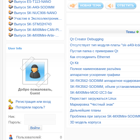
Выпуск ES-T113-NANO
Выпуск SK-A40i-SODIMM
Выпуск SK-NUC906-NANO
Участие в Экспоэлектроник…
Выпуск SK-STM32H743
Выпуск SK-iMX8Mini-CAN-Pl…
Темы
Выпуск SK-iMX8Mini-Artix-…
Qt Creator Debugging
Отсутствует тип модуля-платы "sk-a40i-l
User Info
Пустая папка с примерами Qt
Как отсоединить Ethernet
Qt Kit
Полное наименование разъёма
аппаратное ускорение графики
SK-RK3562-SODIMM аппаратное кодирова
SK-RK3562-SODIMM, объем устанавливае
Добро пожаловать,
SK-iMX8Mini-MOD I2C3 баг
Guest
Перестает загружаться Linux
Регистрация или вход
Маркировка "Честный знак"
Потеряли пароль?
Дальнейшие планы
Проблема при запуске SK-iMX8Mini-SODIM
Ник:
Пароль:
3D модель корпуса
Пользователей:
0