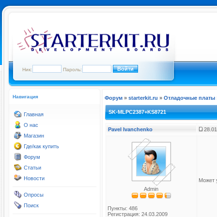
Ник:
Пароль:
Навигация
Форум
»
starterkit.ru
»
Отладочные платы
SK-MLPC2387+KS8721
Главная
О нас
Pavel Ivanchenko
28.01
Магазин
Где/как купить
Форум
Статьи
Новости
Может 
Admin
Опросы
Поиск
Пункты: 486
Регистрация: 24.03.2009