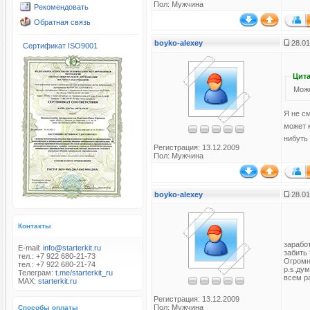
Пол: Мужчина
Рекомендовать
Обратная связь
boyko-alexey
28.01
Сертификат ISO9001
Цита
Може
Я не см
может 
нибуть
Регистрация: 13.12.2009
Пол: Мужчина
boyko-alexey
28.01
Контакты
зарабо
E-mail:
info@starterkit.ru
забить 
тел.: +7 922 680-21-73
Огромн
тел.: +7 922 680-21-74
p.s.ду
Телеграм:
t.me/starterkit_ru
всем р
MAX:
starterkit.ru
Регистрация: 13.12.2009
Пол: Мужчина
Способы оплаты