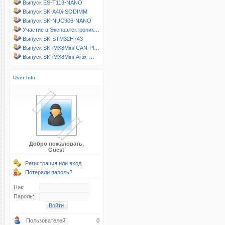
Выпуск ES-T113-NANO
Выпуск SK-A40i-SODIMM
Выпуск SK-NUC906-NANO
Участие в Экспоэлектроник…
Выпуск SK-STM32H743
Выпуск SK-iMX8Mini-CAN-Pl…
Выпуск SK-iMX8Mini-Artix-…
User Info
Добро пожаловать,
Guest
Регистрация или вход
Потеряли пароль?
Ник:
Пароль:
Пользователей:
0