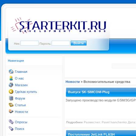
Ник:
Пароль:
Навигация
Главная
О нас
Новости
» Вспомогательные средства
Магазин
Где/как купить
Выпуск SK-SIMCOM-Plug
Форум
Запущено производство модуля GSM/3G/GP
Статьи
Новости
Опросы
Подробнее
Разместил:
Pavel Ivanchenko
Дата:
Поиск
Поступление JetLink FLASH