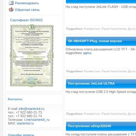
Рекомендовать
На слад поступили JetLink FLASH - USB от
Обратная связь
Сертификат ISO9001
Подробнее
Разместил:
Pavel Ivanchenko
Дата:
SK-MI0430FT-Plug, новая версия
Обновлена плата расширения LCD TFT - SK-
подробнее
здесь
Подробнее
Разместил:
Pavel Ivanchenko
Дата:
Поступление JetLink ULTRA
На слад поступили USB 2.0 High Speed отлад
Контакты
E-mail:
info@starterkit.ru
тел.: +7 922 680-21-73
Подробнее
Разместил:
Pavel Ivanchenko
Дата:
тел.: +7 922 680-21-74
Телеграм:
t.me/starterkit_ru
MAX:
starterkit.ru
Поступление uDisp320240
На склад поступили платы расширения с T
Способы оплаты