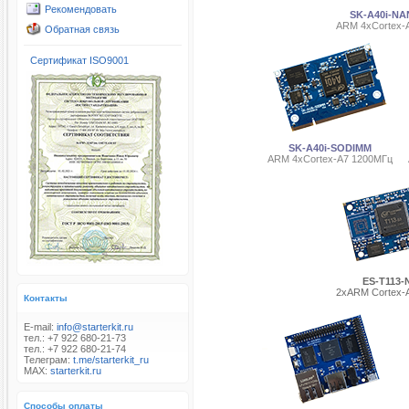
Рекомендовать
SK-A40i-NA
ARM 4хCortex-
Обратная связь
Сертификат ISO9001
SK-A40i-SODIMM
ARM 4хCortex-A7 1200МГц
ES-T113
2xARM Cortex-
Контакты
E-mail:
info@starterkit.ru
тел.: +7 922 680-21-73
тел.: +7 922 680-21-74
Телеграм:
t.me/starterkit_ru
MAX:
starterkit.ru
Способы оплаты