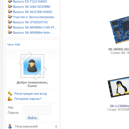
Выпуск ES-T113-NANO
Выпуск SK-A40i-SODIMM
Выпуск SK-NUC906-NANO
Участие в Экспоэлектроник…
Выпуск SK-STM32H743
Выпуск SK-iMX8Mini-CAN-Pl…
Выпуск SK-iMX8Mini-Artix-…
User Info
SK-iMX6S-SO
Cortex-A9 -4
Добро пожаловать,
Guest
Регистрация или вход
Потеряли пароль?
SK-LCD800
Ник:
Usage SODIMM
Пароль:
Пользователей:
0