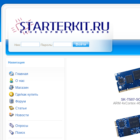
Ник:
Пароль:
Навигация
Главная
О нас
Магазин
Где/как купить
SK-T507-S
Форум
ARM 4хCortex-A
Статьи
Новости
Опросы
Поиск