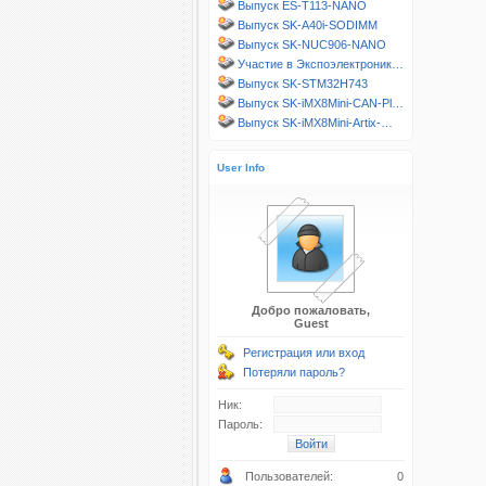
Выпуск ES-T113-NANO
Выпуск SK-A40i-SODIMM
Выпуск SK-NUC906-NANO
Участие в Экспоэлектроник…
Выпуск SK-STM32H743
Выпуск SK-iMX8Mini-CAN-Pl…
Выпуск SK-iMX8Mini-Artix-…
User Info
Добро пожаловать,
Guest
Регистрация или вход
Потеряли пароль?
Ник:
Пароль:
Пользователей:
0