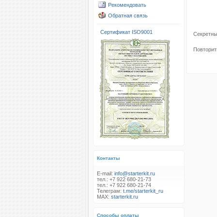
Рекомендовать
Обратная связь
Сертификат ISO9001
Секретны
Повторит
Контакты
E-mail:
info@starterkit.ru
тел.: +7 922 680-21-73
тел.: +7 922 680-21-74
Телеграм:
t.me/starterkit_ru
MAX:
starterkit.ru
Способы оплаты