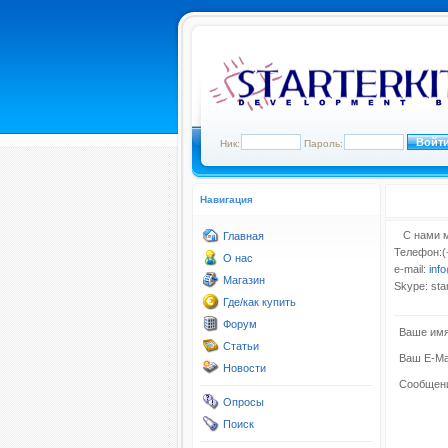
Ник:
Пароль:
Навигация
С нами мо
Главная
Телефон:(
О нас
e-mail:
info
Магазин
Skype: star
Где/как купить
Форум
Ваше имя
Статьи
Ваш E-Mai
Новости
Сообщен
Опросы
Поиск