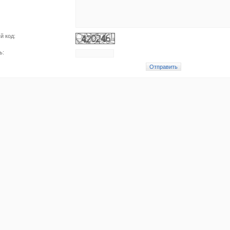
й код:
ь: