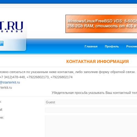
Главная
Профиль
Реком
КОНТАКТНАЯ ИНФОРМАЦИЯ
жно связаться по указанным ниже контактам, либо заполнив форму обратной связи.
+7 3412)478-448, +79226802173, +79226802174
@starterkit.ru
terkit.ru
Убедительная просьба указывать Ваш контактный те
:
l:
ие: