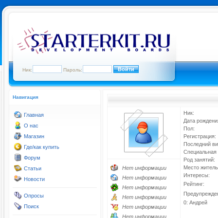
Ник:
Пароль:
Навигация
Ник:
Главная
Дата рождени
О нас
Пол:
Магазин
Регистрация:
Последний ви
Где/как купить
Специальная 
Форум
Род занятий:
Место житель
Нет информации
Статьи
Интересы:
Нет информации
Новости
Рейтинг:
Нет информации
Предупрежде
Опросы
Нет информации
0: Андрей
Поиск
Нет информации
Нет информации