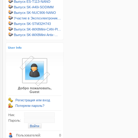
Выпуск ES-T113-NANO
Выпуск SK-A40i-SODIMM
Выпуск SK-NUC906-NANO
Участие в Экспоэлектроник…
Выпуск SK-STM32H743
Выпуск SK-iMX8Mini-CAN-Pl…
Выпуск SK-iMX8Mini-Artix-…
User Info
Добро пожаловать,
Guest
Регистрация или вход
Потеряли пароль?
Ник:
Пароль:
Пользователей:
0