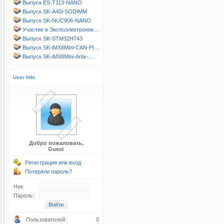
Выпуск ES-T113-NANO
Выпуск SK-A40i-SODIMM
Выпуск SK-NUC906-NANO
Участие в Экспоэлектроник…
Выпуск SK-STM32H743
Выпуск SK-iMX8Mini-CAN-Pl…
Выпуск SK-iMX8Mini-Artix-…
User Info
Добро пожаловать,
Guest
Регистрация или вход
Потеряли пароль?
Ник:
Пароль:
Пользователей:
0