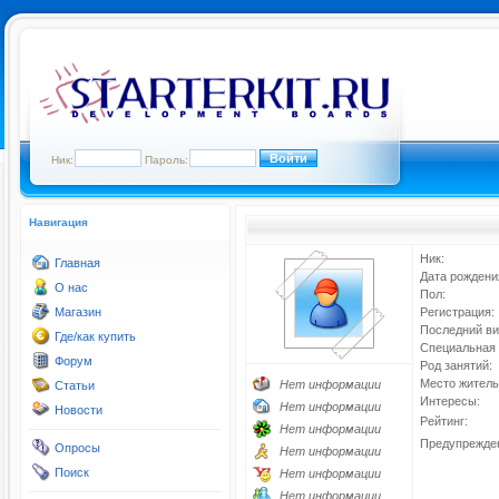
Ник:
Пароль:
Навигация
Ник:
Главная
Дата рождени
О нас
Пол:
Магазин
Регистрация:
Последний ви
Где/как купить
Специальная 
Форум
Род занятий:
Место житель
Нет информации
Статьи
Интересы:
Нет информации
Новости
Рейтинг:
Нет информации
Предупрежде
Опросы
Нет информации
Поиск
Нет информации
Нет информации