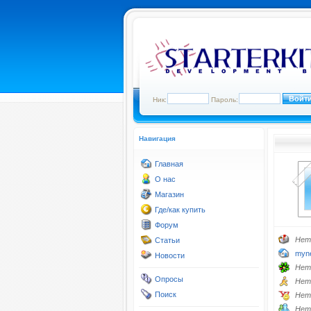
Ник:
Пароль:
Навигация
Главная
О нас
Магазин
Где/как купить
Форум
Нет
Статьи
myne
Новости
Нет
Опросы
Нет
Поиск
Нет
Нет