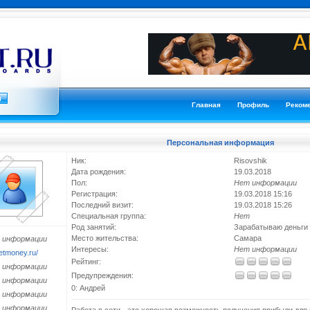
Главная
Профиль
Реком
Персональная информация
Ник:
Risovshik
Дата рождения:
19.03.2018
Пол:
Нет информации
Регистрация:
19.03.2018 15:16
Последний визит:
19.03.2018 15:26
Специальная группа:
Нет
Род занятий:
Зарабатываю деньги 
Место жительства:
Самара
 информации
Интересы:
Нет информации
tmoney.ru/
Рейтинг:
 информации
Предупреждения:
 информации
0: Андрей
 информации
 информации