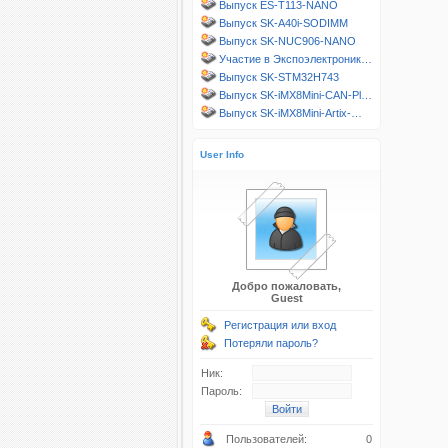
Выпуск ES-T113-NANO
Выпуск SK-A40i-SODIMM
Выпуск SK-NUC906-NANO
Участие в Экспоэлектроник…
Выпуск SK-STM32H743
Выпуск SK-iMX8Mini-CAN-Pl…
Выпуск SK-iMX8Mini-Artix-…
User Info
Добро пожаловать,
Guest
Регистрация или вход
Потеряли пароль?
Ник:
Пароль:
Пользователей:
0