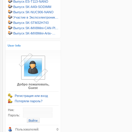
Выпуск ES-T113-NANO
Выпуск SK-A40i-SODIMM
Выпуск SK-NUC906-NANO
Участие в Экспоэлектроник…
Выпуск SK-STM32H743
Выпуск SK-iMX8Mini-CAN-Pl…
Выпуск SK-iMX8Mini-Artix-…
User Info
Добро пожаловать,
Guest
Регистрация или вход
Потеряли пароль?
Ник:
Пароль:
Пользователей:
0