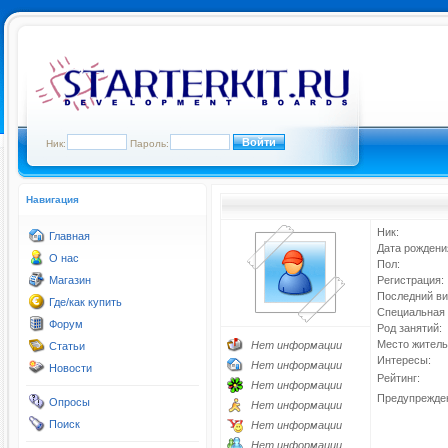
Ник:
Пароль:
Навигация
Ник:
Главная
Дата рождени
О нас
Пол:
Магазин
Регистрация:
Последний ви
Где/как купить
Специальная 
Форум
Род занятий:
Место житель
Нет информации
Статьи
Интересы:
Нет информации
Новости
Рейтинг:
Нет информации
Предупрежде
Опросы
Нет информации
Поиск
Нет информации
Нет информации