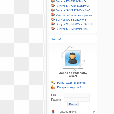
Выпуск ES-T113-NANO
Выпуск SK-A40i-SODIMM
Выпуск SK-NUC906-NANO
Участие в Экспоэлектроник…
Выпуск SK-STM32H743
Выпуск SK-iMX8Mini-CAN-Pl…
Выпуск SK-iMX8Mini-Artix-…
User Info
Добро пожаловать,
Guest
Регистрация или вход
Потеряли пароль?
Ник:
Пароль:
Пользователей:
0