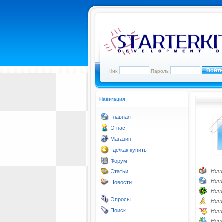
Ник:
Пароль:
Навигация
Главная
О нас
Магазин
Где/как купить
Форум
Нет
Статьи
Нет
Новости
Нет
Опросы
Нет
Поиск
Нет
Нет