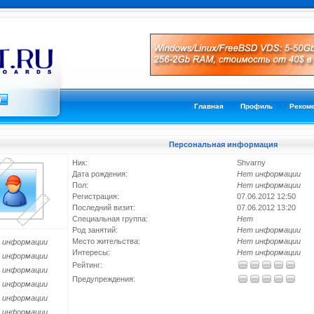
Главная
Профиль
Реком
Персональная информация
Ник:
Shvarny
Дата рождения:
Нет информации
Пол:
Нет информации
Регистрация:
07.06.2012 12:50
Последний визит:
07.06.2012 13:20
Специальная группа:
Нет
Род занятий:
Нет информации
Место жительства:
Нет информации
 информации
Интересы:
Нет информации
 информации
Рейтинг:
 информации
Предупреждения:
 информации
 информации
 информации