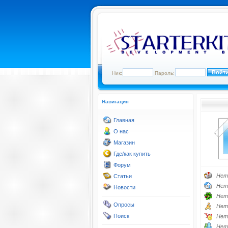
Ник:
Пароль:
Навигация
Главная
О нас
Магазин
Где/как купить
Форум
Нет
Статьи
Нет
Новости
Нет
Опросы
Нет
Поиск
Нет
Нет