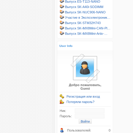
Выпуск ES-T113-NANO
Выпуск SK-A40i-SODIMM
Выпуск SK-NUC906-NANO
Участие в Экспоэлектроник…
Выпуск SK-STM32H743
Выпуск SK-iMX8Mini-CAN-Pl…
Выпуск SK-iMX8Mini-Artix-…
User Info
Добро пожаловать,
Guest
Регистрация или вход
Потеряли пароль?
Ник:
Пароль:
Пользователей:
0