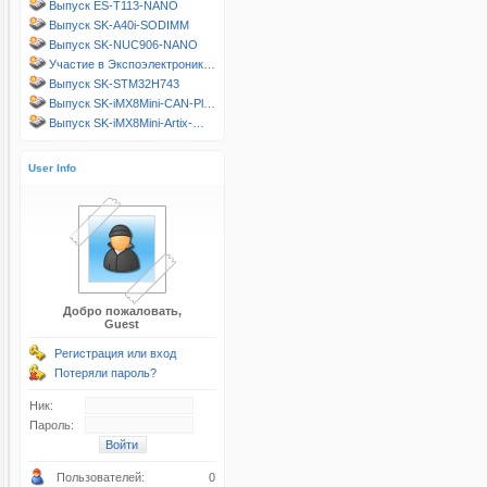
Выпуск ES-T113-NANO
Выпуск SK-A40i-SODIMM
Выпуск SK-NUC906-NANO
Участие в Экспоэлектроник…
Выпуск SK-STM32H743
Выпуск SK-iMX8Mini-CAN-Pl…
Выпуск SK-iMX8Mini-Artix-…
User Info
Добро пожаловать,
Guest
Регистрация или вход
Потеряли пароль?
Ник:
Пароль:
Пользователей:
0