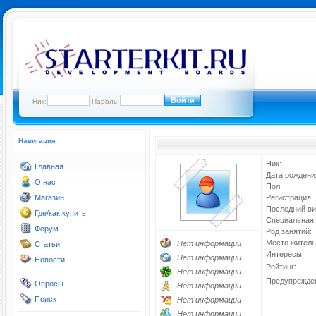
Ник:
Пароль:
Навигация
Ник:
Главная
Дата рождени
О нас
Пол:
Магазин
Регистрация:
Последний ви
Где/как купить
Специальная 
Форум
Род занятий:
Место житель
Нет информации
Статьи
Интересы:
Нет информации
Новости
Рейтинг:
Нет информации
Предупрежде
Опросы
Нет информации
Поиск
Нет информации
Нет информации