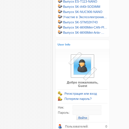
Выпуск ES-T113-NANO
Выпуск SK-A40i-SODIMM
Выпуск SK-NUC906-NANO
Участие в Экспоэлектроник…
Выпуск SK-STM32H743
Выпуск SK-iMX8Mini-CAN-Pl…
Выпуск SK-iMX8Mini-Artix-…
User Info
Добро пожаловать,
Guest
Регистрация или вход
Потеряли пароль?
Ник:
Пароль:
Пользователей:
0