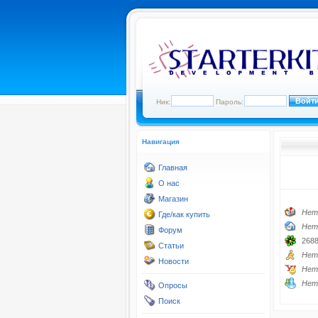
Ник:
Пароль:
Навигация
Главная
О нас
Магазин
Нет
Где/как купить
Нет
Форум
268
Статьи
Нет
Новости
Нет
Нет
Опросы
Поиск