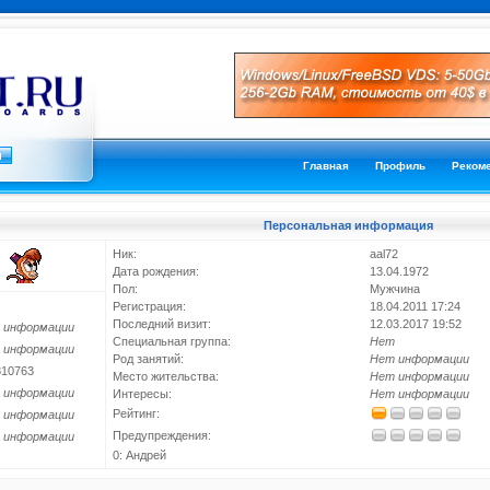
Главная
Профиль
Реком
Персональная информация
Ник:
aal72
Дата рождения:
13.04.1972
Пол:
Мужчина
Регистрация:
18.04.2011 17:24
Последний визит:
12.03.2017 19:52
 информации
Специальная группа:
Нет
 информации
Род занятий:
Нет информации
810763
Место жительства:
Нет информации
 информации
Интересы:
Нет информации
Рейтинг:
 информации
Предупреждения:
 информации
0: Андрей