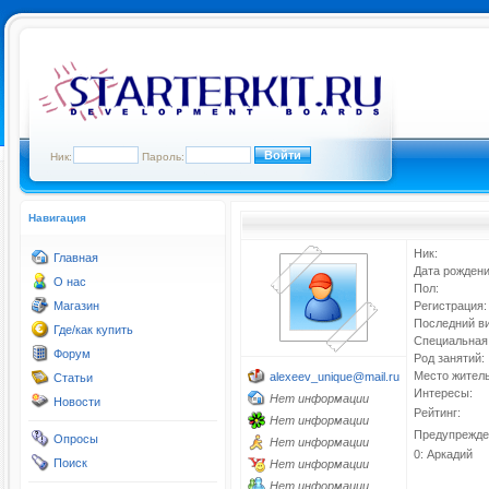
Ник:
Пароль:
Навигация
Ник:
Главная
Дата рождени
О нас
Пол:
Магазин
Регистрация:
Последний ви
Где/как купить
Специальная 
Форум
Род занятий:
Место житель
alexeev_unique@mail.ru
Статьи
Интересы:
Нет информации
Новости
Рейтинг:
Нет информации
Предупрежде
Опросы
Нет информации
0: Аркадий
Поиск
Нет информации
Нет информации