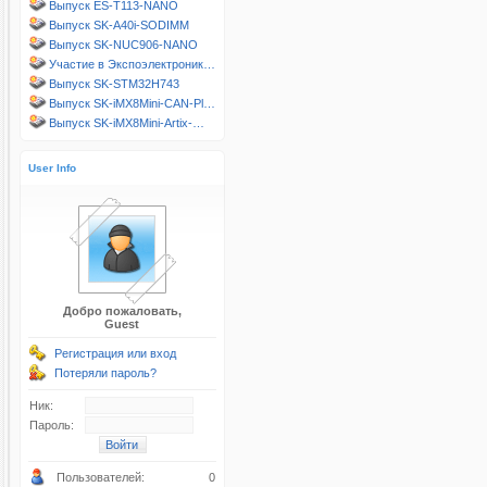
Выпуск ES-T113-NANO
Выпуск SK-A40i-SODIMM
Выпуск SK-NUC906-NANO
Участие в Экспоэлектроник…
Выпуск SK-STM32H743
Выпуск SK-iMX8Mini-CAN-Pl…
Выпуск SK-iMX8Mini-Artix-…
User Info
Добро пожаловать,
Guest
Регистрация или вход
Потеряли пароль?
Ник:
Пароль:
Пользователей:
0