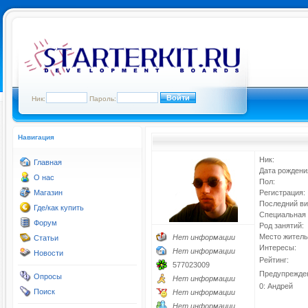
Ник:
Пароль:
Навигация
Ник:
Главная
Дата рождени
О нас
Пол:
Магазин
Регистрация:
Последний ви
Где/как купить
Специальная 
Форум
Род занятий:
Место житель
Нет информации
Статьи
Интересы:
Нет информации
Новости
Рейтинг:
577023009
Предупрежде
Опросы
Нет информации
0: Андрей
Поиск
Нет информации
Нет информации