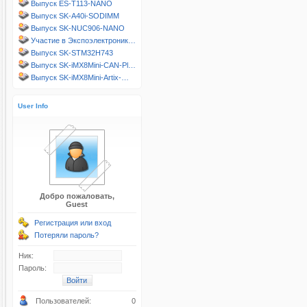
Выпуск ES-T113-NANO
Выпуск SK-A40i-SODIMM
Выпуск SK-NUC906-NANO
Участие в Экспоэлектроник…
Выпуск SK-STM32H743
Выпуск SK-iMX8Mini-CAN-Pl…
Выпуск SK-iMX8Mini-Artix-…
User Info
Добро пожаловать,
Guest
Регистрация или вход
Потеряли пароль?
Ник:
Пароль:
Пользователей:
0