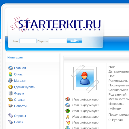
Ник:
Пароль:
Навигация
Ник:
Главная
Дата рождени
О нас
Пол:
Магазин
Регистрация:
Последний ви
Где/как купить
Специальная 
Форум
Род занятий:
Место житель
Нет информации
Статьи
Интересы:
Нет информации
Новости
Рейтинг:
Нет информации
Предупрежде
Опросы
Нет информации
0: Руслан
Поиск
Нет информации
Нет информации