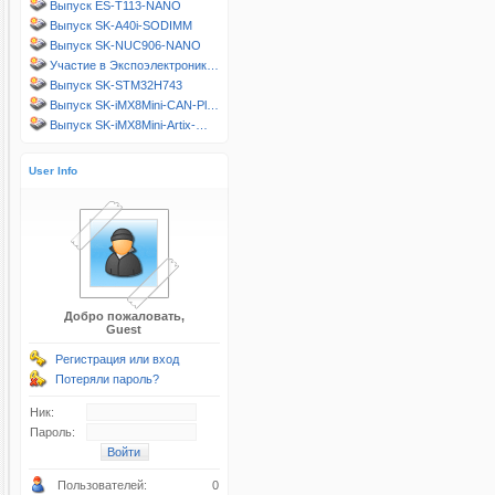
Выпуск ES-T113-NANO
Выпуск SK-A40i-SODIMM
Выпуск SK-NUC906-NANO
Участие в Экспоэлектроник…
Выпуск SK-STM32H743
Выпуск SK-iMX8Mini-CAN-Pl…
Выпуск SK-iMX8Mini-Artix-…
User Info
Добро пожаловать,
Guest
Регистрация или вход
Потеряли пароль?
Ник:
Пароль:
Пользователей:
0