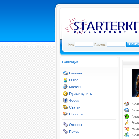
Ник:
Пароль:
Навигация
Главная
О нас
Магазин
Где/как купить
Форум
Нет
Статьи
Нет
Новости
Нет
Нет
Опросы
Нет
Поиск
Нет