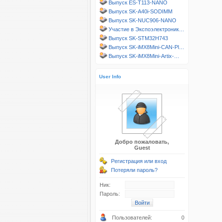
Выпуск ES-T113-NANO
Выпуск SK-A40i-SODIMM
Выпуск SK-NUC906-NANO
Участие в Экспоэлектроник…
Выпуск SK-STM32H743
Выпуск SK-iMX8Mini-CAN-Pl…
Выпуск SK-iMX8Mini-Artix-…
User Info
Добро пожаловать,
Guest
Регистрация или вход
Потеряли пароль?
Ник:
Пароль:
Пользователей:
0