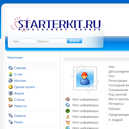
Ник:
Пароль:
Навигация
Ник:
Главная
Дата рождени
О нас
Пол:
Магазин
Регистрация:
Последний ви
Где/как купить
Специальная 
Форум
Род занятий:
Место житель
Нет информации
Статьи
Интересы:
Нет информации
Новости
Рейтинг:
Нет информации
Предупрежде
Опросы
Нет информации
0: Андрей
Поиск
Нет информации
Нет информации