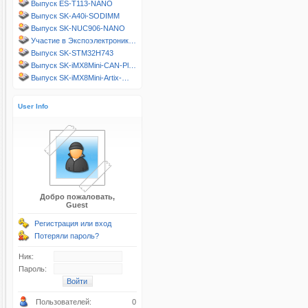
Выпуск ES-T113-NANO
Выпуск SK-A40i-SODIMM
Выпуск SK-NUC906-NANO
Участие в Экспоэлектроник…
Выпуск SK-STM32H743
Выпуск SK-iMX8Mini-CAN-Pl…
Выпуск SK-iMX8Mini-Artix-…
User Info
Добро пожаловать,
Guest
Регистрация или вход
Потеряли пароль?
Ник:
Пароль:
Пользователей:
0