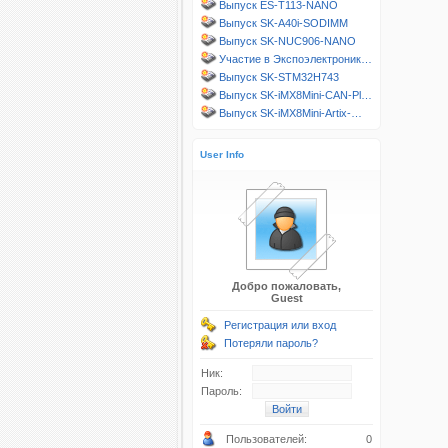
Выпуск ES-T113-NANO
Выпуск SK-A40i-SODIMM
Выпуск SK-NUC906-NANO
Участие в Экспоэлектроник…
Выпуск SK-STM32H743
Выпуск SK-iMX8Mini-CAN-Pl…
Выпуск SK-iMX8Mini-Artix-…
User Info
Добро пожаловать,
Guest
Регистрация или вход
Потеряли пароль?
Ник:
Пароль:
Пользователей:
0