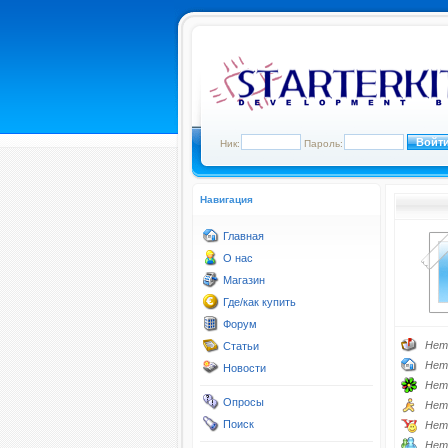
Ник:
Пароль:
Навигация
Главная
О нас
Магазин
Где/как купить
Форум
Нет
Статьи
Нет
Новости
Нет
Опросы
Нет
Поиск
Нет
Нет