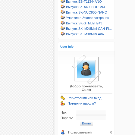
Выпуск ES-T113-NANO
Выпуск SK-A40i-SODIMM
Выпуск SK-NUC906-NANO
Участие в Экспоэлектроник…
Выпуск SK-STM32H743
Выпуск SK-iMX8Mini-CAN-Pl…
Выпуск SK-iMX8Mini-Artix-…
User Info
Добро пожаловать,
Guest
Регистрация или вход
Потеряли пароль?
Ник:
Пароль:
Пользователей:
0