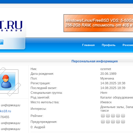
Главная
Профиль
Реком
Персональная информация
Ник:
ozemet
Дата рождения:
20.06.1989
Пол:
Мужчина
Регистрация:
14.08.2025 18:38
Последний визит:
14.08.2025 18:39
Специальная группа:
Нет
Род занятий:
Каталог оборудовани
Место жительства:
Ижевск
 информации
Доильные залы, Запа
Интересы:
такси
ko18.ru
Рейтинг:
976455
Предупреждения:
 информации
0: Андрей
 информации