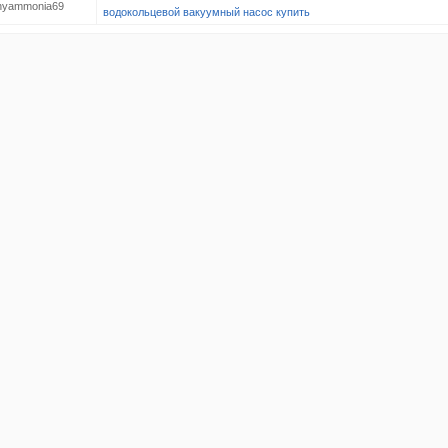
thyammonia69
водокольцевой вакуумный насос купить