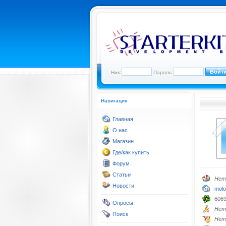
Ник:
Пароль:
Навигация
Главная
О нас
Магазин
Где/как купить
Форум
Статьи
Нет
Новости
molo
606
Опросы
Нет
Поиск
Нет