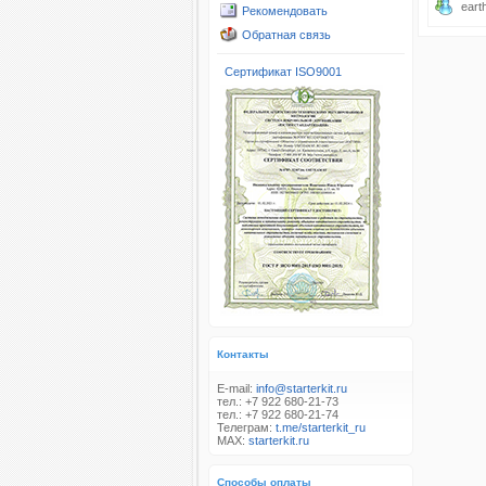
ear
Рекомендовать
Обратная связь
Сертификат ISO9001
Контакты
E-mail:
info@starterkit.ru
тел.: +7 922 680-21-73
тел.: +7 922 680-21-74
Телеграм:
t.me/starterkit_ru
MAX:
starterkit.ru
Способы оплаты