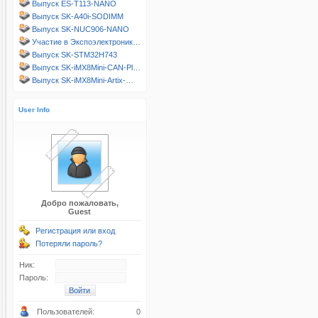
Выпуск ES-T113-NANO
Выпуск SK-A40i-SODIMM
Выпуск SK-NUC906-NANO
Участие в Экспоэлектроник…
Выпуск SK-STM32H743
Выпуск SK-iMX8Mini-CAN-Pl…
Выпуск SK-iMX8Mini-Artix-…
User Info
Добро пожаловать,
Guest
Регистрация или вход
Потеряли пароль?
Ник:
Пароль:
Пользователей:
0