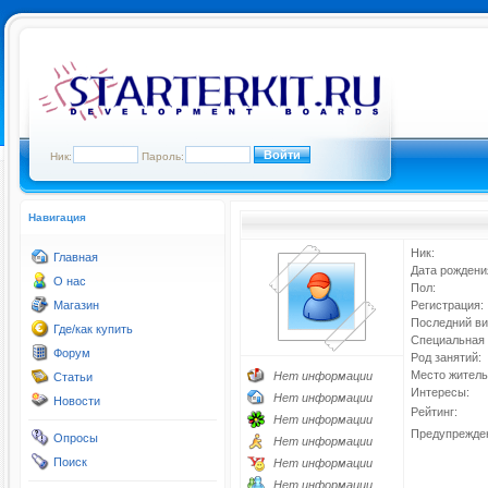
Ник:
Пароль:
Навигация
Ник:
Главная
Дата рождени
О нас
Пол:
Магазин
Регистрация:
Последний ви
Где/как купить
Специальная 
Форум
Род занятий:
Место житель
Нет информации
Статьи
Интересы:
Нет информации
Новости
Рейтинг:
Нет информации
Предупрежде
Опросы
Нет информации
Поиск
Нет информации
Нет информации