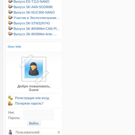
Выпуск ES-T113-NANO
Выпуск SK-A40i-SODIMM
Выпуск SK-NUC906-NANO
Участие в Экспоэлектроник…
Выпуск SK-STM32H743
Выпуск SK-iMX8Mini-CAN-Pl…
Выпуск SK-iMX8Mini-Artix-…
User Info
Добро пожаловать,
Guest
Регистрация или вход
Потеряли пароль?
Ник:
Пароль:
Пользователей:
0