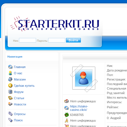
Ник:
Пароль:
Навигация
Ник:
Главная
Дата рождени
О нас
Пол:
Магазин
Регистрация:
Последний ви
Где/как купить
Специальная 
Форум
Род занятий:
Место житель
Статьи
Нет информации
Интересы:
Новости
https://stake-
Рейтинг:
casino.click/
Предупрежде
Опросы
63468765
0: Андрей
Поиск
Нет информации
Нет информации