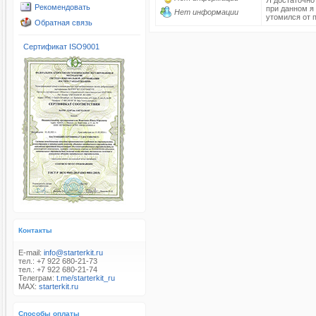
Я достаточно
Рекомендовать
при данном я 
Нет информации
утомился от 
Обратная связь
Сертификат ISO9001
Контакты
E-mail:
info@starterkit.ru
тел.: +7 922 680-21-73
тел.: +7 922 680-21-74
Телеграм:
t.me/starterkit_ru
MAX:
starterkit.ru
Способы оплаты