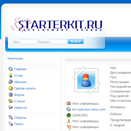
Ник:
Пароль:
Навигация
Ник:
Главная
Дата рождени
О нас
Пол:
Магазин
Регистрация:
Последний ви
Где/как купить
Специальная 
Форум
Род занятий:
Место житель
Статьи
Нет информации
Интересы:
Новости
for-varicose-veins.com
Рейтинг:
110561831
Опросы
Предупрежде
Нет информации
Поиск
0: Андрей
Нет информации