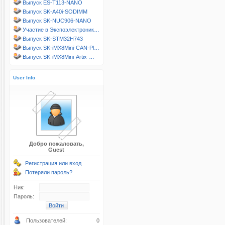
Выпуск ES-T113-NANO
Выпуск SK-A40i-SODIMM
Выпуск SK-NUC906-NANO
Участие в Экспоэлектроник…
Выпуск SK-STM32H743
Выпуск SK-iMX8Mini-CAN-Pl…
Выпуск SK-iMX8Mini-Artix-…
User Info
Добро пожаловать,
Guest
Регистрация или вход
Потеряли пароль?
Ник:
Пароль:
Пользователей:
0