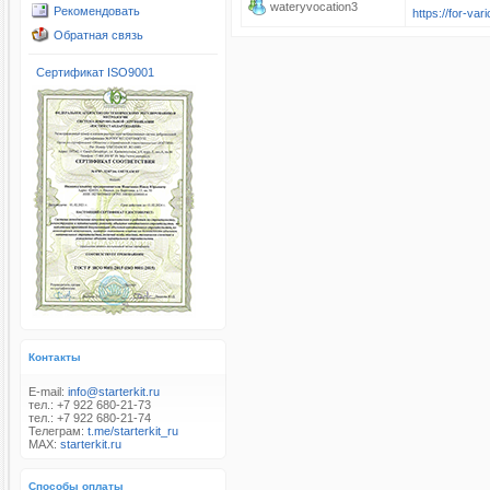
wateryvocation3
Рекомендовать
https://for-va
Обратная связь
Сертификат ISO9001
Контакты
E-mail:
info@starterkit.ru
тел.: +7 922 680-21-73
тел.: +7 922 680-21-74
Телеграм:
t.me/starterkit_ru
MAX:
starterkit.ru
Способы оплаты