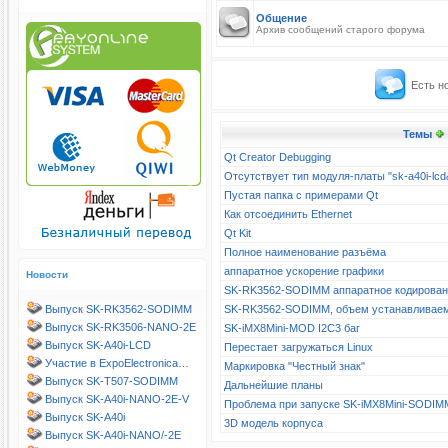
Общение
Архив сообщений старого форума
Есть н
Темы
Qt Creator Debugging
Отсутствует тип модуля-платы "sk-a40i-l
Пустая папка с примерами Qt
Как отсоединить Ethernet
Qt Kit
Полное наименование разъёма
аппаратное ускорение графики
Новости
SK-RK3562-SODIMM аппаратное кодирова
Выпуск SK-RK3562-SODIMM
SK-RK3562-SODIMM, объем устанавливае
Выпуск SK-RK3506-NANO-2E
SK-iMX8Mini-MOD I2C3 баг
Выпуск SK-A40i-LCD
Перестает загружаться Linux
Участие в ExpoElectronica…
Маркировка "Честный знак"
Выпуск SK-T507-SODIMM
Дальнейшие планы
Выпуск SK-A40i-NANO-2E-V
Проблема при запуске SK-iMX8Mini-SODIM
Выпуск SK-A40i
3D модель корпуса
Выпуск SK-A40i-NANO/-2E