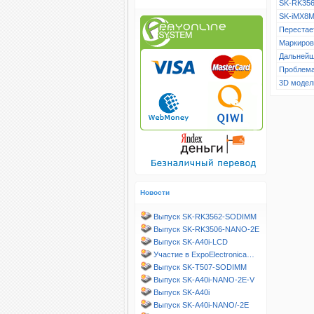
SK-RK356
SK-iMX8M
Перестает
Маркиров
Дальнейш
Проблема
3D модел
Новости
Выпуск SK-RK3562-SODIMM
Выпуск SK-RK3506-NANO-2E
Выпуск SK-A40i-LCD
Участие в ExpoElectronica…
Выпуск SK-T507-SODIMM
Выпуск SK-A40i-NANO-2E-V
Выпуск SK-A40i
Выпуск SK-A40i-NANO/-2E