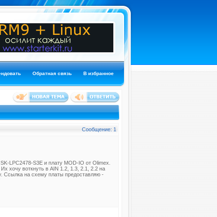
ендовать
Обратная связь
В избранное
Сообщение: 1
 SK-LPC2478-S3E и плату MOD-IO от Olimex.
 хочу воткнуть в AIN 1.2, 1.3, 2.1, 2.2 на
у. Ссылка на схему платы предоставляю -