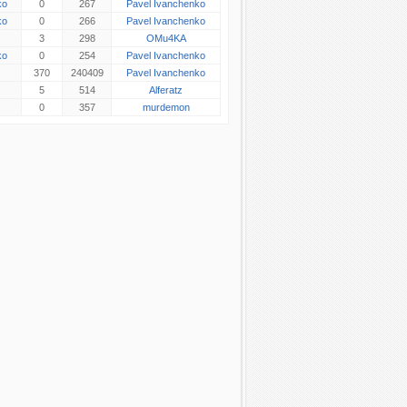
ko
0
267
Pavel Ivanchenko
ko
0
266
Pavel Ivanchenko
3
298
OMu4KA
ko
0
254
Pavel Ivanchenko
370
240409
Pavel Ivanchenko
5
514
Alferatz
0
357
murdemon