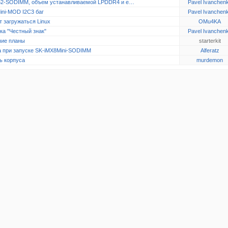
2-SODIMM, объем устанавливаемой LPDDR4 и e…
Pavel Ivanchen
ini-MOD I2C3 баг
Pavel Ivanchen
 загружаться Linux
OMu4KA
ка "Честный знак"
Pavel Ivanchen
ие планы
starterkit
 при запуске SK-iMX8Mini-SODIMM
Alferatz
ь корпуса
murdemon