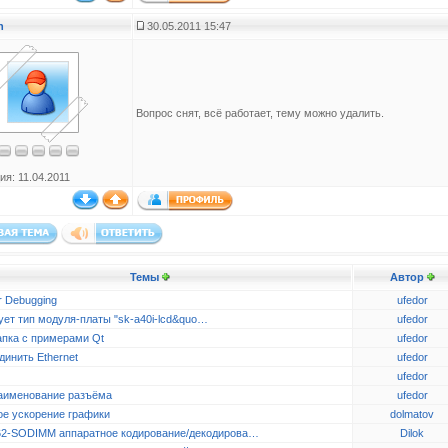
n
30.05.2011 15:47
Вопрос снят, всё работает, тему можно удалить.
ия: 11.04.2011
Темы
Автор
r Debugging
ufedor
ует тип модуля-платы "sk-a40i-lcd&quo…
ufedor
апка с примерами Qt
ufedor
динить Ethernet
ufedor
ufedor
аименование разъёма
ufedor
ое ускорение графики
dolmatov
2-SODIMM аппаратное кодирование/декодирова…
Dilok