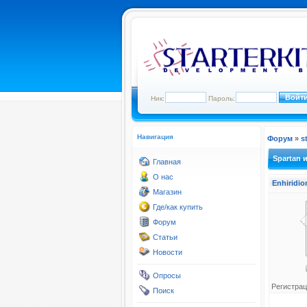
Ник:
Пароль:
Навигация
Форум
»
s
Spartan 
Главная
О нас
Enhiridio
Магазин
Где/как купить
Форум
Статьи
Новости
Опросы
Регистрац
Поиск