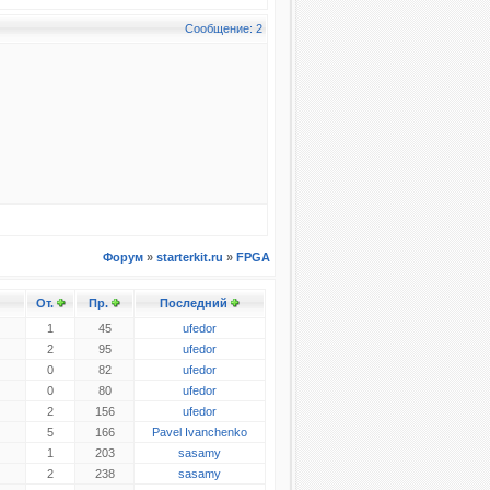
Сообщение: 2
Форум
»
starterkit.ru
»
FPGA
От.
Пр.
Последний
1
45
ufedor
2
95
ufedor
0
82
ufedor
0
80
ufedor
2
156
ufedor
5
166
Pavel Ivanchenko
1
203
sasamy
2
238
sasamy