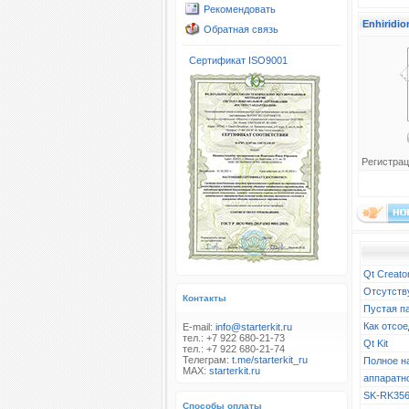
Рекомендовать
Enhiridio
Обратная связь
Сертификат ISO9001
Регистрац
Qt Creato
Отсутств
Контакты
Пустая п
Как отсое
E-mail:
info@starterkit.ru
тел.: +7 922 680-21-73
Qt Kit
тел.: +7 922 680-21-74
Телеграм:
t.me/starterkit_ru
Полное н
MAX:
starterkit.ru
аппаратн
SK-RK356
Способы оплаты