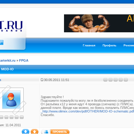
Главная
Профиль
Реком
tarterkit.ru
»
FPGA
и MOD-IO
n
30.05.2011 11:51
Здравствуйте !
Подскажите пожалуйста могу ли я безболезненно соединить
От разъёма x12 у меня идут 4 провода (сигнала) (c ПЛИСа). Их
данной плате. Вроде как можно, но боюсь попалить ПЛИСин
_http://www.olimex.com/dev/pdf/OTHER/MOD-IO-schematic.pdf
Спасибо.
ия: 11.04.2011