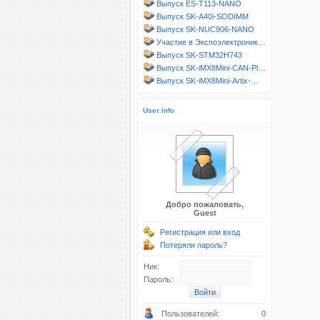
Выпуск ES-T113-NANO
Выпуск SK-A40i-SODIMM
Выпуск SK-NUC906-NANO
Участие в Экспоэлектроник…
Выпуск SK-STM32H743
Выпуск SK-iMX8Mini-CAN-Pl…
Выпуск SK-iMX8Mini-Artix-…
User Info
Добро пожаловать,
Guest
Регистрация или вход
Потеряли пароль?
Ник:
Пароль:
Пользователей:
0