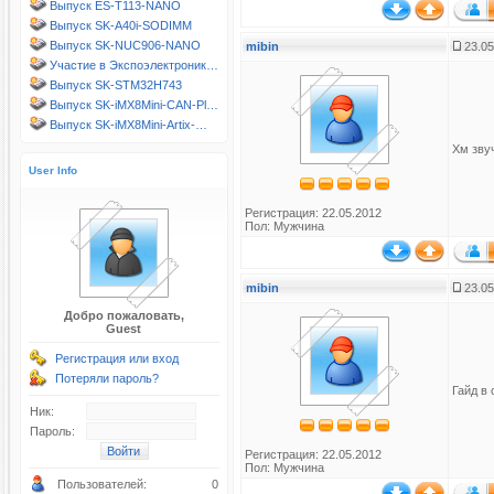
Выпуск ES-T113-NANO
Выпуск SK-A40i-SODIMM
Выпуск SK-NUC906-NANO
mibin
23.05
Участие в Экспоэлектроник…
Выпуск SK-STM32H743
Выпуск SK-iMX8Mini-CAN-Pl…
Выпуск SK-iMX8Mini-Artix-…
Хм звуч
User Info
Регистрация: 22.05.2012
Пол: Мужчина
mibin
23.05
Добро пожаловать,
Guest
Регистрация или вход
Потеряли пароль?
Гайд в
Ник:
Пароль:
Регистрация: 22.05.2012
Пол: Мужчина
Пользователей:
0