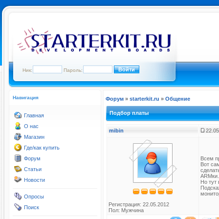
Ник:
Пароль:
Навигация
Форум
»
starterkit.ru
»
Общение
Подбор платы
Главная
О нас
mibin
22.05
Магазин
Где/как купить
Форум
Всем п
Вот са
Статьи
сделать
ARMки.
Новости
Но тут 
Подска
монито
Опросы
Регистрация: 22.05.2012
Поиск
Пол: Мужчина