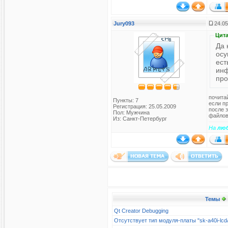
Jury093
24.05
Цита
Да 
осу
ест
инф
про
почита
Пункты: 7
если пр
Регистрация: 25.05.2009
после 
Пол: Мужчина
файлов
Из: Санкт-Петербург
На
лю
Темы
Qt Creator Debugging
Отсутствует тип модуля-платы "sk-a40i-l