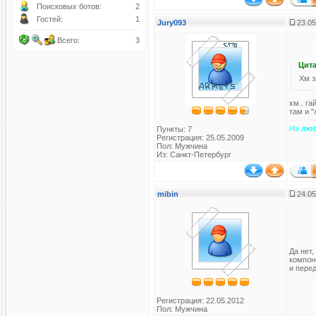
Поисковых ботов:
2
Гостей:
1
Jury093
23.05
Всего:
3
Цита
Хм з
хм.. га
там и "
На
лю
Пункты: 7
Регистрация: 25.05.2009
Пол: Мужчина
Из: Санкт-Петербург
mibin
24.05
Да нет,
компон
и пере
Регистрация: 22.05.2012
Пол: Мужчина