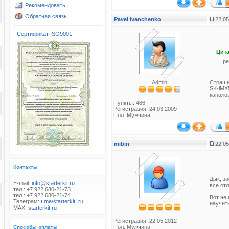
Рекомендовать
Обратная связь
Pavel Ivanchenko
22.05
Сертификат ISO9001
Цита
... 
Страшн
Admin
SK-iMX
канало
Пункты: 486
Регистрация: 24.03.2009
Пол: Мужчина
mibin
22.05
Контакты
Дык, за
E-mail:
info@starterkit.ru
все отл
тел.: +7 922 680-21-73
тел.: +7 922 680-21-74
Вот не 
Телеграм:
t.me/starterkit_ru
научит
MAX:
starterkit.ru
Регистрация: 22.05.2012
Пол: Мужчина
Способы оплаты