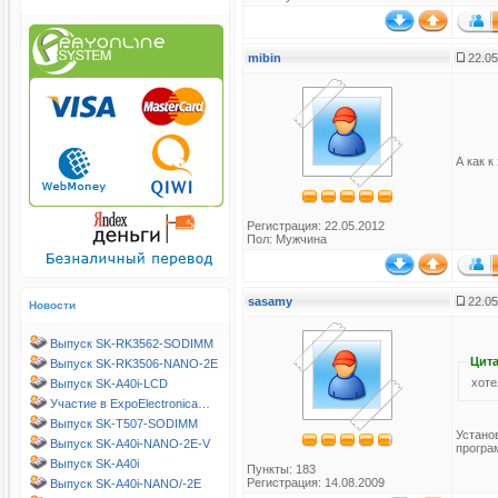
mibin
22.05
А как 
Регистрация: 22.05.2012
Пол: Мужчина
sasamy
22.05
Новости
Выпуск SK-RK3562-SODIMM
Цита
Выпуск SK-RK3506-NANO-2E
хоте
Выпуск SK-A40i-LCD
Участие в ExpoElectronica…
Выпуск SK-T507-SODIMM
Устано
Выпуск SK-A40i-NANO-2E-V
програ
Выпуск SK-A40i
Пункты: 183
Регистрация: 14.08.2009
Выпуск SK-A40i-NANO/-2E