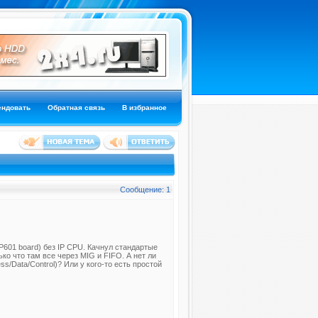
ендовать
Обратная связь
В избранное
Сообщение: 1
601 board) без IP CPU. Качнул стандартые
ко что там все через MIG и FIFO. А нет ли
s/Data/Control)? Или у кого-то есть простой