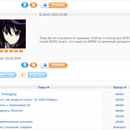
30.01.2013 21:58
Тоже бы не отказался от примера. Сейчас я использую DDR2 
голый DDR2 юзать, это кажется MPMC встроенный аппаратн
ия: 03.06.2009
Темы
Автор
r Debugging
ufedor
ует тип модуля-платы "sk-a40i-lcd&quo…
ufedor
апка с примерами Qt
ufedor
динить Ethernet
ufedor
ufedor
аименование разъёма
ufedor
ое ускорение графики
dolmatov