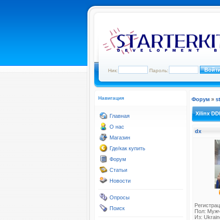
Ник:
Пароль:
Навигация
Форум
»
s
Xilinx D
Главная
О нас
dx
Магазин
Где/как купить
Форум
Статьи
Новости
Опросы
Регистрац
Поиск
Пол: Муж
Из: Ukraine