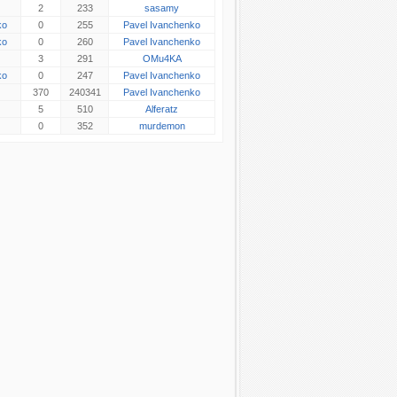
2
233
sasamy
ko
0
255
Pavel Ivanchenko
ko
0
260
Pavel Ivanchenko
3
291
OMu4KA
ko
0
247
Pavel Ivanchenko
370
240341
Pavel Ivanchenko
5
510
Alferatz
0
352
murdemon