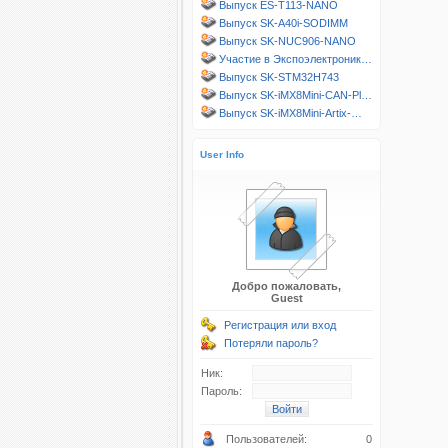
Выпуск ES-T113-NANO
Выпуск SK-A40i-SODIMM
Выпуск SK-NUC906-NANO
Участие в Экспоэлектроник…
Выпуск SK-STM32H743
Выпуск SK-iMX8Mini-CAN-Pl…
Выпуск SK-iMX8Mini-Artix-…
User Info
Добро пожаловать,
Guest
Регистрация или вход
Потеряли пароль?
Ник:
Пароль:
Пользователей:
0