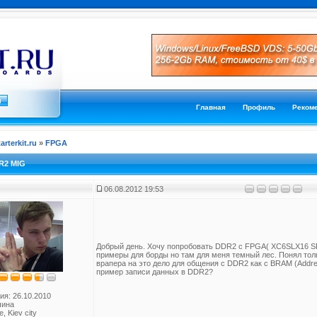
Главная
Профиль
Реком
tarterkit.ru
»
FPGA
DR2 MIG
06.08.2012 19:53
Добрый день. Хочу попробовать DDR2 c FPGA( XC6SLX16 SP
примеры для борды но там для меня темный лес. Понял толь
врапера на это дело для общения с DDR2 как с BRAM (Addres
пример записи данных в DDR2?
ия: 26.10.2010
чина
, Kiev city