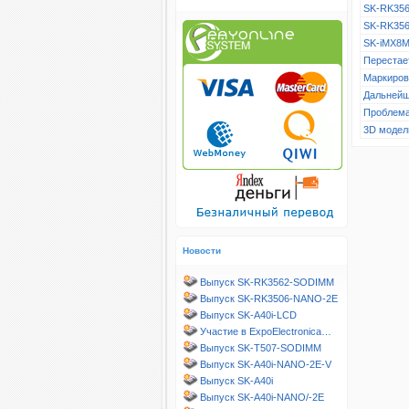
SK-RK356
SK-RK356
SK-iMX8M
Перестает
Маркиров
Дальнейш
Проблема
3D модел
Новости
Выпуск SK-RK3562-SODIMM
Выпуск SK-RK3506-NANO-2E
Выпуск SK-A40i-LCD
Участие в ExpoElectronica…
Выпуск SK-T507-SODIMM
Выпуск SK-A40i-NANO-2E-V
Выпуск SK-A40i
Выпуск SK-A40i-NANO/-2E