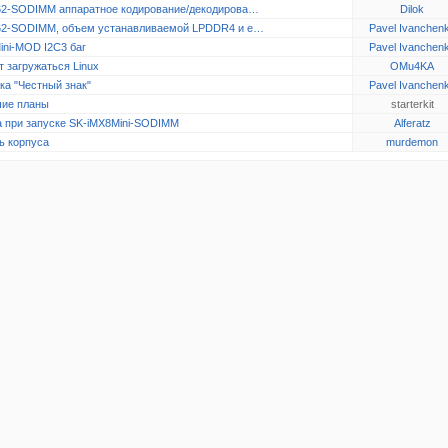
2-SODIMM аппаратное кодирование/декодирова…
Dilok
2-SODIMM, объем устанавливаемой LPDDR4 и e…
Pavel Ivanchen
ini-MOD I2C3 баг
Pavel Ivanchen
 загружаться Linux
OMu4KA
ка "Честный знак"
Pavel Ivanchen
ие планы
starterkit
 при запуске SK-iMX8Mini-SODIMM
Alferatz
ь корпуса
murdemon