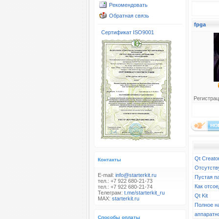
Рекомендовать
Обратная связь
fpga
Сертификат ISO9001
Регистрац
Qt Creato
Контакты
Отсутств
E-mail:
info@starterkit.ru
Пустая п
тел.: +7 922 680-21-73
Как отсое
тел.: +7 922 680-21-74
Телеграм:
t.me/starterkit_ru
Qt Kit
MAX:
starterkit.ru
Полное н
аппаратн
Способы оплаты