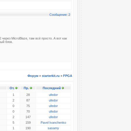
Сообщение: 2
через MicroBlaze, там всё просто. А вот как
ый блок.
Форум
»
starterkit.ru
»
FPGA
От.
Пр.
Последний
1
28
ufedor
2
87
ufedor
0
75
ufedor
0
70
ufedor
2
147
ufedor
5
159
Pavel Ivanchenko
1
190
sasamy