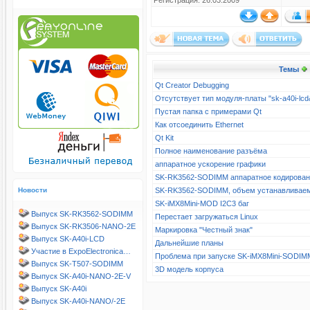
Регистрация: 26.03.2009
Темы
Qt Creator Debugging
Отсутствует тип модуля-платы "sk-a40i-l
Пустая папка с примерами Qt
Как отсоединить Ethernet
Qt Kit
Полное наименование разъёма
аппаратное ускорение графики
SK-RK3562-SODIMM аппаратное кодирова
Новости
SK-RK3562-SODIMM, объем устанавливае
SK-iMX8Mini-MOD I2C3 баг
Выпуск SK-RK3562-SODIMM
Перестает загружаться Linux
Выпуск SK-RK3506-NANO-2E
Маркировка "Честный знак"
Выпуск SK-A40i-LCD
Дальнейшие планы
Участие в ExpoElectronica…
Проблема при запуске SK-iMX8Mini-SODIM
Выпуск SK-T507-SODIMM
3D модель корпуса
Выпуск SK-A40i-NANO-2E-V
Выпуск SK-A40i
Выпуск SK-A40i-NANO/-2E