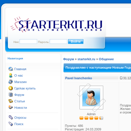
Ник:
Пароль:
Навигация
Форум
»
starterkit.ru
»
Общение
Поздравляю с наступающим Новым Годо
Главная
О нас
Pavel Ivanchenko
31.12
Магазин
Где/как купить
Форум
Статьи
Поздра
Новости
Желаю 
и огро
Admin
Опросы
Поиск
Пункты: 486
Регистрация: 24.03.2009