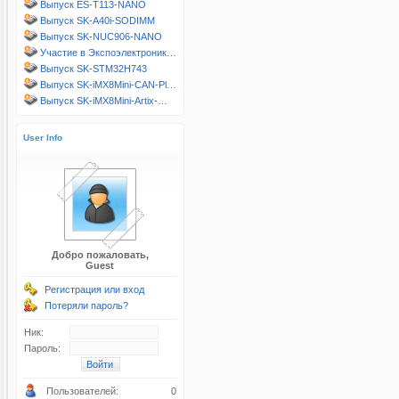
Выпуск ES-T113-NANO
Выпуск SK-A40i-SODIMM
Выпуск SK-NUC906-NANO
Участие в Экспоэлектроник…
Выпуск SK-STM32H743
Выпуск SK-iMX8Mini-CAN-Pl…
Выпуск SK-iMX8Mini-Artix-…
User Info
Добро пожаловать,
Guest
Регистрация или вход
Потеряли пароль?
Ник:
Пароль:
Пользователей:
0