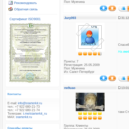
Пол: Мужчина
Рекомендовать
Обратная связь
Jury093
31.12
Сертификат ISO9001
Спасибо
На
лю
Пункты: 7
Регистрация: 25.05.2009
Пол: Мужчина
Из: Санкт-Петербург
rw9uao
13.01
Контакты
E-mail:
info@starterkit.ru
тел.: +7 922 680-21-73
тел.: +7 922 680-21-74
таки С
Телеграм:
t.me/starterkit_ru
MAX:
starterkit.ru
Группа:
Клиенты
Способы оплаты