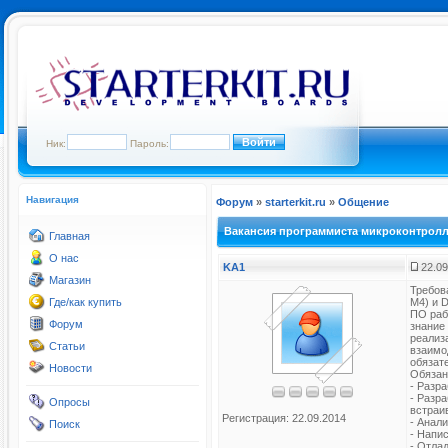
Ник:
Пароль:
Навигация
Форум
»
starterkit.ru
»
Общение
Вакансия программиста микроконтрол
Главная
О нас
KA1
22.09
Магазин
Требова
Где/как купить
M4) и 
ПО раб
Форум
знание
реализ
Статьи
взаимо
обязат
Новости
Обязан
- Разр
- Разр
Опросы
встраи
Регистрация: 22.09.2014
- Анал
Поиск
- Напи
- Отла