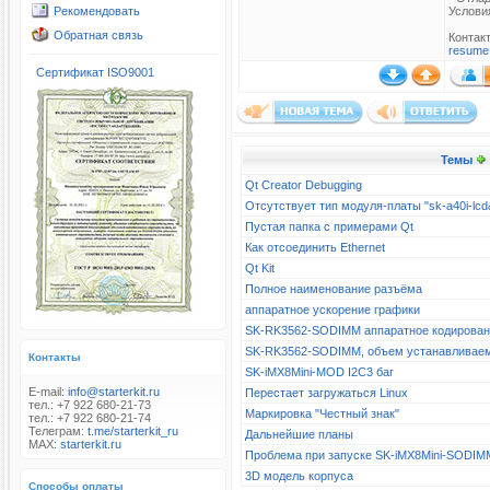
Рекомендовать
Услови
Обратная связь
Контак
resume
Сертификат ISO9001
Темы
Qt Creator Debugging
Отсутствует тип модуля-платы "sk-a40i-l
Пустая папка с примерами Qt
Как отсоединить Ethernet
Qt Kit
Полное наименование разъёма
аппаратное ускорение графики
SK-RK3562-SODIMM аппаратное кодирова
SK-RK3562-SODIMM, объем устанавливае
Контакты
SK-iMX8Mini-MOD I2C3 баг
E-mail:
info@starterkit.ru
Перестает загружаться Linux
тел.: +7 922 680-21-73
Маркировка "Честный знак"
тел.: +7 922 680-21-74
Телеграм:
t.me/starterkit_ru
Дальнейшие планы
MAX:
starterkit.ru
Проблема при запуске SK-iMX8Mini-SODIM
3D модель корпуса
Способы оплаты