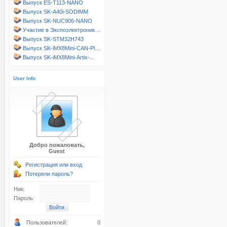
Выпуск ES-T113-NANO
Выпуск SK-A40i-SODIMM
Выпуск SK-NUC906-NANO
Участие в Экспоэлектроник…
Выпуск SK-STM32H743
Выпуск SK-iMX8Mini-CAN-Pl…
Выпуск SK-iMX8Mini-Artix-…
User Info
Добро пожаловать,
Guest
Регистрация или вход
Потеряли пароль?
Ник:
Пароль:
Пользователей:
0