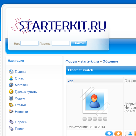
Ник:
Пароль:
Навигация
Форум
»
starterkit.ru
»
Общение
Ethernet switch
Главная
О нас
xeb
08.10
Магазин
Где/как купить
Форум
Добрый
Статьи
Не пла
(по RMI
Новости
Опросы
Регистрация: 08.10.2014
Поиск