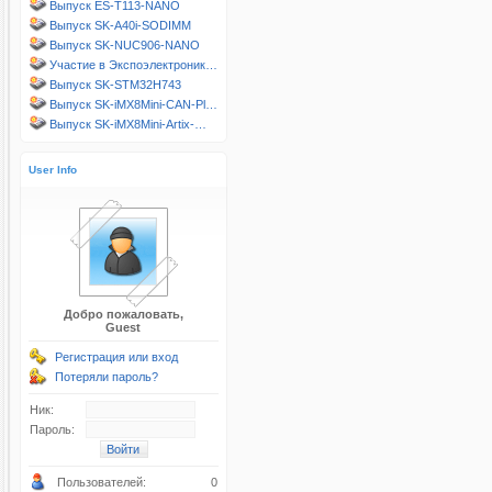
Выпуск ES-T113-NANO
Выпуск SK-A40i-SODIMM
Выпуск SK-NUC906-NANO
Участие в Экспоэлектроник…
Выпуск SK-STM32H743
Выпуск SK-iMX8Mini-CAN-Pl…
Выпуск SK-iMX8Mini-Artix-…
User Info
Добро пожаловать,
Guest
Регистрация или вход
Потеряли пароль?
Ник:
Пароль:
Пользователей:
0