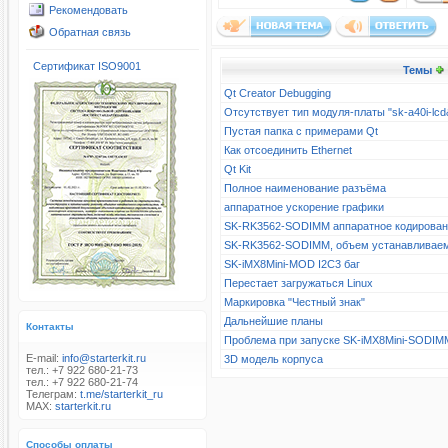
Рекомендовать
Обратная связь
Сертификат ISO9001
Темы
Qt Creator Debugging
Отсутствует тип модуля-платы "sk-a40i-l
Пустая папка с примерами Qt
Как отсоединить Ethernet
Qt Kit
Полное наименование разъёма
аппаратное ускорение графики
SK-RK3562-SODIMM аппаратное кодирова
SK-RK3562-SODIMM, объем устанавливае
SK-iMX8Mini-MOD I2C3 баг
Перестает загружаться Linux
Маркировка "Честный знак"
Дальнейшие планы
Контакты
Проблема при запуске SK-iMX8Mini-SODIM
E-mail:
info@starterkit.ru
3D модель корпуса
тел.: +7 922 680-21-73
тел.: +7 922 680-21-74
Телеграм:
t.me/starterkit_ru
MAX:
starterkit.ru
Способы оплаты