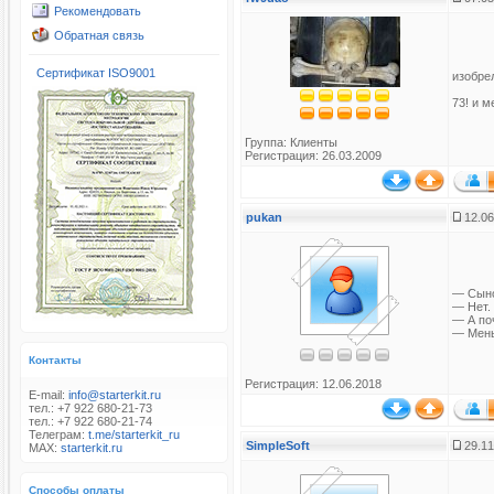
Рекомендовать
Обратная связь
Сертификат ISO9001
изобре
73! и м
Группа:
Клиенты
Регистрация: 26.03.2009
pukan
12.06
— Сыно
— Нет.
— А по
— Мень
Контакты
Регистрация: 12.06.2018
E-mail:
info@starterkit.ru
тел.: +7 922 680-21-73
тел.: +7 922 680-21-74
Телеграм:
t.me/starterkit_ru
SimpleSoft
29.11
MAX:
starterkit.ru
Способы оплаты