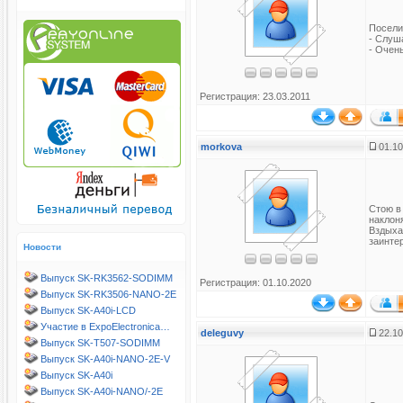
Посели
- Слуш
- Очен
Регистрация: 23.03.2011
morkova
01.10
Стою в
наклоня
Вздыха
заинте
Новости
Выпуск SK-RK3562-SODIMM
Регистрация: 01.10.2020
Выпуск SK-RK3506-NANO-2E
Выпуск SK-A40i-LCD
Участие в ExpoElectronica…
deleguvy
22.10
Выпуск SK-T507-SODIMM
Выпуск SK-A40i-NANO-2E-V
Выпуск SK-A40i
Выпуск SK-A40i-NANO/-2E