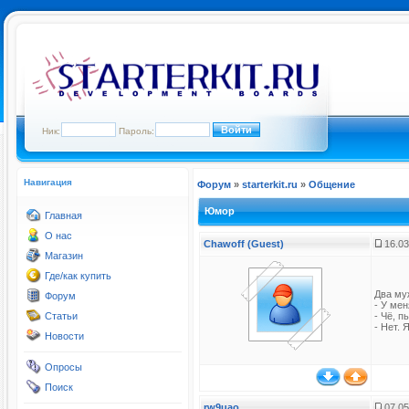
Ник:
Пароль:
Навигация
Форум
»
starterkit.ru
»
Общение
Юмор
Главная
О нас
Chawoff (Guest)
16.03
Магазин
Где/как купить
Два му
Форум
- У мен
Статьи
- Чё, п
- Нет. 
Новости
Опросы
Поиск
rw9uao
07.05