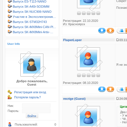
Секрет
Выпуск ES-T113-NANO
Выпуск SK-A40i-SODIMM
Позна
Выпуск SK-NUC906-NANO
Участие в Экспоэлектроник…
Регистрация: 22.10.2020
Выпуск SK-STM32H743
Из: Красноярск
Выпуск SK-iMX8Mini-CAN-Pl…
Выпуск SK-iMX8Mini-Artix-…
FluperLuper
03.11
User Info
Я не з
Добро пожаловать,
Регистрация: 08.10.2020
Guest
Регистрация или вход
Потеряли пароль?
recrige (Guest)
24.09
Ник:
Цита
Пароль:
Два 
- У 
- Чё
- Не
Пользователей:
0