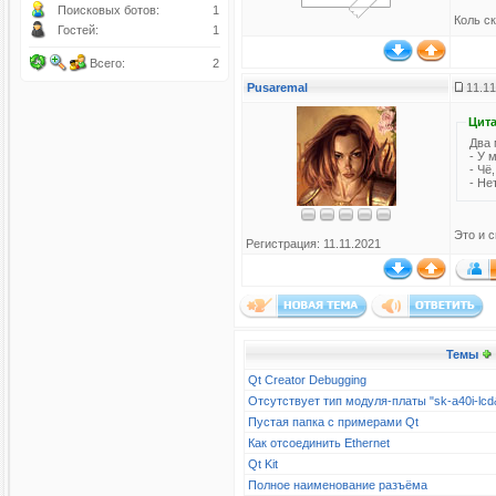
Поисковых ботов:
1
Коль ск
Гостей:
1
Всего:
2
Pusaremal
11.11
Цита
Два 
- У 
- Чё
- Не
Это и 
Регистрация: 11.11.2021
Темы
Qt Creator Debugging
Отсутствует тип модуля-платы "sk-a40i-l
Пустая папка с примерами Qt
Как отсоединить Ethernet
Qt Kit
Полное наименование разъёма