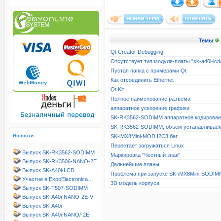
Темы
Qt Creator Debugging
Отсутствует тип модуля-платы "sk-a40i-l
Пустая папка с примерами Qt
Как отсоединить Ethernet
Qt Kit
Полное наименование разъёма
аппаратное ускорение графики
SK-RK3562-SODIMM аппаратное кодирова
SK-RK3562-SODIMM, объем устанавливае
Новости
SK-iMX8Mini-MOD I2C3 баг
Перестает загружаться Linux
Выпуск SK-RK3562-SODIMM
Маркировка "Честный знак"
Выпуск SK-RK3506-NANO-2E
Дальнейшие планы
Выпуск SK-A40i-LCD
Проблема при запуске SK-iMX8Mini-SODIM
Участие в ExpoElectronica…
3D модель корпуса
Выпуск SK-T507-SODIMM
Выпуск SK-A40i-NANO-2E-V
Выпуск SK-A40i
Выпуск SK-A40i-NANO/-2E