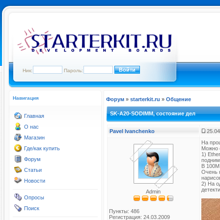
Ник:
Пароль:
Навигация
Форум
»
starterkit.ru
»
Общение
SK-A20-SODIMM, состояние дел
Главная
О нас
Pavel Ivanchenko
25.04
Магазин
На про
Где/как купить
Можно 
1) Ethe
Форум
подним
В 100М
Статьи
Очень 
нарисо
Новости
2) На 
детект
Admin
Опросы
Поиск
Пункты: 486
Регистрация: 24.03.2009