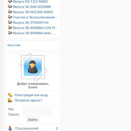
Выпуск ES-T113-NANO
Выпуск SK-A40i-SODIMM
Выпуск SK-NUC906-NANO
Участие в Экспоэлектроник…
Выпуск SK-STM32H743
Выпуск SK-iMX8Mini-CAN-Pl…
Выпуск SK-iMX8Mini-Artix-…
User Info
Добро пожаловать,
Guest
Регистрация или вход
Потеряли пароль?
Ник:
Пароль:
Пользователей:
0