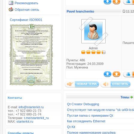
Рекомендовать
Обратная связь
Pavel Ivanchenko
11.12
Сертификат ISO9001
Пишите
Admin
Пункты: 486
Регистрация: 24.03.2009
Пол: Мужчина
Темы
Контакты
Qt Creator Debugging
E-mail:
info@starterkit.ru
Отсутствует тип модуля-платы "sk-a40i-l
тел.: +7 922 680-21-73
тел.: +7 922 680-21-74
Пустая папка с примерами Qt
Телеграм:
t.me/starterkit_ru
Как отсоединить Ethernet
MAX:
starterkit.ru
Qt Kit
Полное наименование разъёма
Способы оплаты