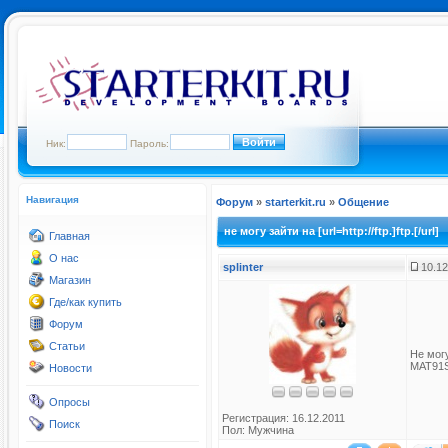
Ник:
Пароль:
Навигация
Форум
»
starterkit.ru
»
Общение
не могу зайти на [url=http://ftp.]ftp.[/url]
Главная
О нас
splinter
10.12
Магазин
Где/как купить
Форум
Статьи
Не мог
MAT91
Новости
Опросы
Регистрация: 16.12.2011
Поиск
Пол: Мужчина