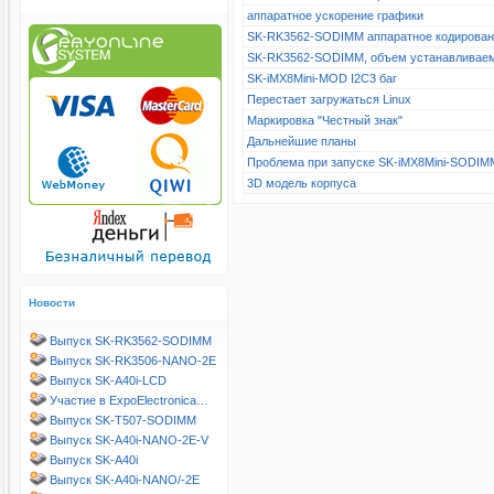
аппаратное ускорение графики
SK-RK3562-SODIMM аппаратное кодирова
SK-RK3562-SODIMM, объем устанавливае
SK-iMX8Mini-MOD I2C3 баг
Перестает загружаться Linux
Маркировка "Честный знак"
Дальнейшие планы
Проблема при запуске SK-iMX8Mini-SODIM
3D модель корпуса
Новости
Выпуск SK-RK3562-SODIMM
Выпуск SK-RK3506-NANO-2E
Выпуск SK-A40i-LCD
Участие в ExpoElectronica…
Выпуск SK-T507-SODIMM
Выпуск SK-A40i-NANO-2E-V
Выпуск SK-A40i
Выпуск SK-A40i-NANO/-2E