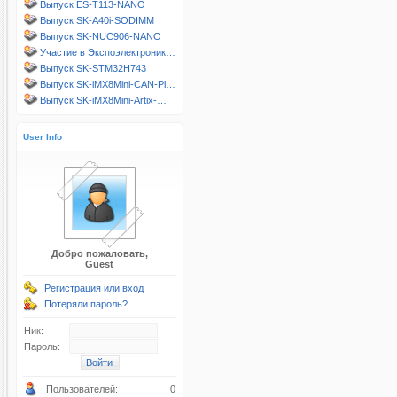
Выпуск ES-T113-NANO
Выпуск SK-A40i-SODIMM
Выпуск SK-NUC906-NANO
Участие в Экспоэлектроник…
Выпуск SK-STM32H743
Выпуск SK-iMX8Mini-CAN-Pl…
Выпуск SK-iMX8Mini-Artix-…
User Info
Добро пожаловать,
Guest
Регистрация или вход
Потеряли пароль?
Ник:
Пароль:
Пользователей:
0