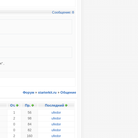
Сообщение: 8
"..
Форум
»
starterkit.ru
»
Общение
От.
Пр.
Последний
1
56
ufedor
2
98
ufedor
0
84
ufedor
0
82
ufedor
2
160
ufedor