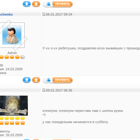
anchenko
06.01.2017 09:34
У-хх о-хх ребятушки, поздравляю всех выживших с прошед
Admin
86
ия: 24.03.2009
чина
09.01.2017 06:36
еллопуки, еллопуки переставь нам с шоппы рукки.
=)
у нас понедельник начинается в субботу.
лиенты
ия: 26.03.2009