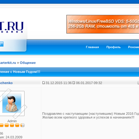
Главная
Профиль
Реком
tarterkit.ru
»
Общение
ение с Новым Годом!!!
anchenko
31.12.2015 11:36
06.01.2017 09:32
Поздравляю с наступающим (наступившим) Новым 2016 Год
Желаю всем крепкого здоровья и успехов в начинаниях!!!
Admin
86
ия: 24.03.2009