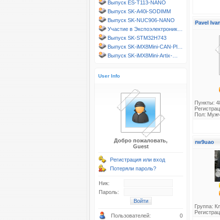
Выпуск ES-T113-NANO
Выпуск SK-A40i-SODIMM
Выпуск SK-NUC906-NANO
Pavel Iv
Участие в Экспоэлектроник…
Выпуск SK-STM32H743
Выпуск SK-iMX8Mini-CAN-Pl…
Выпуск SK-iMX8Mini-Artix-…
User Info
Пункты: 4
Регистрац
Пол: Муж
Добро пожаловать,
rw9uao
Guest
Регистрация или вход
Потеряли пароль?
Ник:
Пароль:
Группа:
К
Регистрац
Пользователей:
0