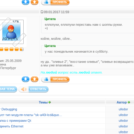
09.01.2017 11:59
Цитата
еллопуки, еллопуки переставь нам с шоппы рукки.
=)
койле, мойле, ойле..
Цитата
у нас понедельник начинается в субботу.
ия: 25.05.2009
ну да.. "оливье 2", "восстание оливье", "оливье возвращается
чина
а мы уже впахиваем..
-Петербург
На
любой
вопрос есть
любой
ответ.
Темы
Автор
r Debugging
ufedor
ует тип модуля-платы "sk-a40i-lcd&quo…
ufedor
апка с примерами Qt
ufedor
динить Ethernet
ufedor
ufedor