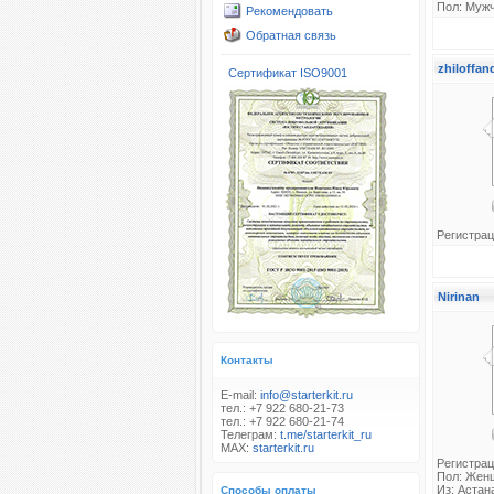
Пол: Муж
Рекомендовать
Обратная связь
zhiloffan
Сертификат ISO9001
Регистрац
Nirinan
Контакты
E-mail:
info@starterkit.ru
тел.: +7 922 680-21-73
тел.: +7 922 680-21-74
Телеграм:
t.me/starterkit_ru
MAX:
starterkit.ru
Регистрац
Пол: Жен
Из: Астан
Способы оплаты