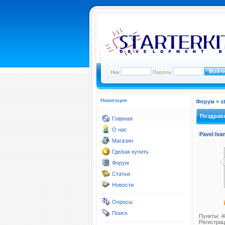
Ник:
Пароль:
Навигация
Форум
»
s
Поздравл
Главная
О нас
Pavel Iv
Магазин
Где/как купить
Форум
Статьи
Новости
Опросы
Поиск
Пункты: 4
Регистрац