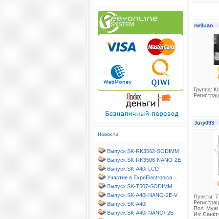
rw9uao
Группа:
К
Регистрац
Jury093
Новости
Выпуск SK-RK3562-SODIMM
Выпуск SK-RK3506-NANO-2E
Выпуск SK-A40i-LCD
Участие в ExpoElectronica…
Выпуск SK-T507-SODIMM
Выпуск SK-A40i-NANO-2E-V
Пункты: 7
Регистрац
Выпуск SK-A40i
Пол: Муж
Выпуск SK-A40i-NANO/-2E
Из: Санкт