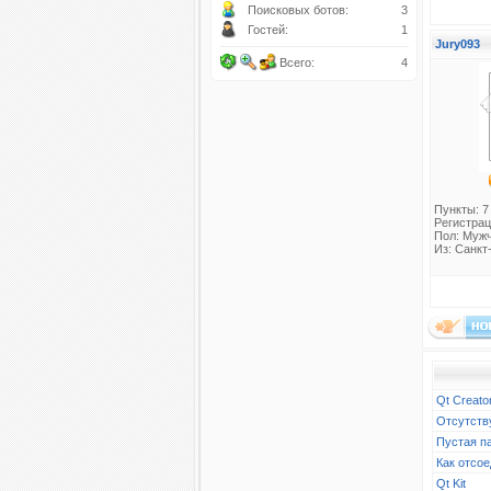
Поисковых ботов:
3
Гостей:
1
Jury093
Всего:
4
Пункты: 7
Регистрац
Пол: Муж
Из: Санкт
Qt Creato
Отсутств
Пустая п
Как отсое
Qt Kit