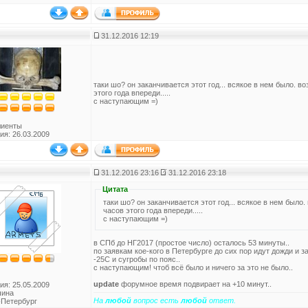
31.12.2016 12:19
таки шо? он заканчивается этот год... всякое в нем было. в
этого года впереди.....
с наступающим =)
лиенты
ия: 26.03.2009
31.12.2016 23:16
31.12.2016 23:18
Цитата
таки шо? он заканчивается этот год... всякое в нем было.
часов этого года впереди.....
с наступающим =)
в СПб до НГ2017 (простое число) осталось 53 минуты..
по заявкам кое-кого в Петербурге до сих пор идут дожди и 
-25С и сугробы по пояс..
с наступающим! чтоб всё было и ничего за это не было..
update
форумное время подвирает на +10 минут..
ия: 25.05.2009
чина
На
любой
вопрос есть
любой
ответ.
-Петербург