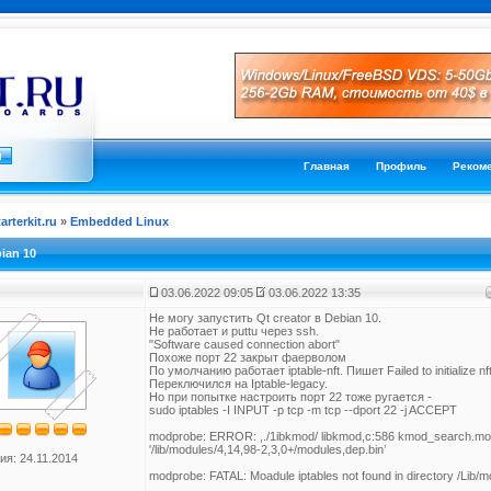
Главная
Профиль
Реком
tarterkit.ru
»
Embedded Linux
ian 10
03.06.2022 09:05
03.06.2022 13:35
Не могу запустить Qt creator в Debian 10.
Не работает и puttu через ssh.
"Software caused connection abort"
Похоже порт 22 закрыт фаерволом
По умолчанию работает iptable-nft. Пишет Failed to initialize nft
Переключился на Iptable-legacy.
Но при попытке настроить порт 22 тоже ругается -
sudo iptables -I INPUT -p tcp -m tcp --dport 22 -j ACCEPT
modprobe: ERROR: ,./1ibkmod/ libkmod,c:586 kmod_search.mod
'/lib/modules/4,14,98-2,3,0+/modules,dep.bin’
ия: 24.11.2014
modprobe: FATAL: Moadule iptables not found in directory /Lib/