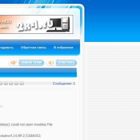
ендовать
Обратная связь
В избранное
Сообщение: 1
...
dep() could not open moddep File
modules/4,14,98-2,3,0&#162;