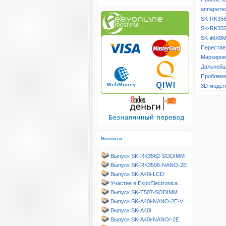
аппаратн
SK-RK356
SK-RK356
SK-iMX8M
Перестает
Маркиров
Дальнейш
Проблема
3D модел
Новости
Выпуск SK-RK3562-SODIMM
Выпуск SK-RK3506-NANO-2E
Выпуск SK-A40i-LCD
Участие в ExpoElectronica…
Выпуск SK-T507-SODIMM
Выпуск SK-A40i-NANO-2E-V
Выпуск SK-A40i
Выпуск SK-A40i-NANO/-2E