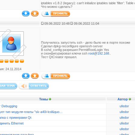
iptables v1.8.2 (legacy): can't initialize iptables table ‘filter’: T
Что можно сделать?
09.06.2022 10:48
09.06.2022 11:04
Получилось запустить ssh - дело было не в порте похоже
Сделал dpkg-reconfigure openssh-server
В sshd_config разрешил PermitRootLogin Yes
и сконфигурировал ключи ssh
root@192.168
..
Тест QtCreator прошел.
ия: 24.11.2014
Темы
Автор
r Debugging
ufedor
ует тип модуля-платы "sk-a40i-lcd&quo…
ufedor
апка с примерами Qt
ufedor
динить Ethernet
ufedor
ufedor
аименование разъёма
ufedor