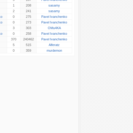
1
208
sasamy
2
241
sasamy
ko
0
275
Pavel Ivanchenko
ko
0
273
Pavel Ivanchenko
3
303
OMu4KA
ko
0
258
Pavel Ivanchenko
370
240462
Pavel Ivanchenko
5
515
Alferatz
0
359
murdemon