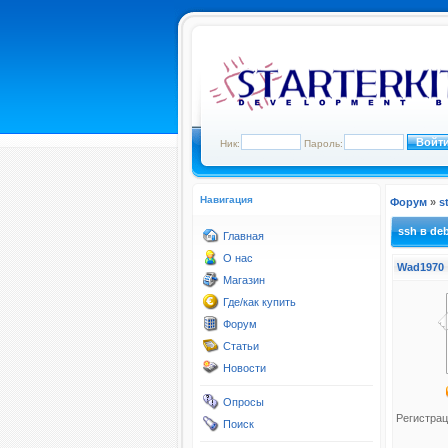
Ник:
Пароль:
Навигация
Форум
»
s
ssh в deb
Главная
О нас
Wad1970
Магазин
Где/как купить
Форум
Статьи
Новости
Опросы
Регистрац
Поиск