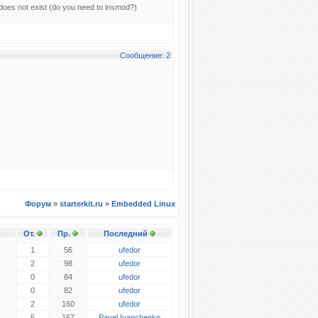
able does not exist (do you need to insmod?)
Сообщение: 2
Форум
»
starterkit.ru
»
Embedded Linux
От.
Пр.
Последний
1
56
ufedor
2
98
ufedor
0
84
ufedor
0
82
ufedor
2
160
ufedor
5
167
Pavel Ivanchenko