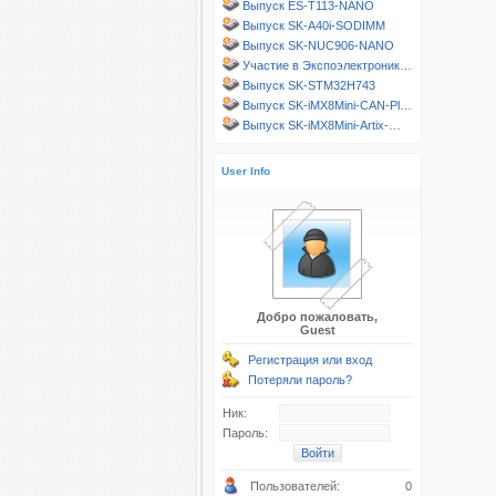
Выпуск ES-T113-NANO
Выпуск SK-A40i-SODIMM
Выпуск SK-NUC906-NANO
Участие в Экспоэлектроник…
Выпуск SK-STM32H743
Выпуск SK-iMX8Mini-CAN-Pl…
Выпуск SK-iMX8Mini-Artix-…
User Info
Добро пожаловать,
Guest
Регистрация или вход
Потеряли пароль?
Ник:
Пароль:
Пользователей:
0