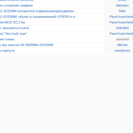
ое ускорение графики
dolmatov
2-SODIMM аппаратное кодирование/декодирова…
Dilok
2-SODIMM, объем устанавливаемой LPDDR4 и e…
Pavel Ivanchen
ini-MOD I2C3 баг
Pavel Ivanchen
 загружаться Linux
OMu4KA
ка "Честный знак"
Pavel Ivanchen
ие планы
starterkit
 при запуске SK-iMX8Mini-SODIMM
Alferatz
ь корпуса
murdemon