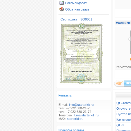
Рекомендовать
Обратная связь
Сертификат ISO9001
Wad1970
Регистрац
Контакты
Qt Creato
E-mail:
info@starterkit.ru
тел.: +7 922 680-21-73
Отсутств
тел.: +7 922 680-21-74
Пустая п
Телеграм:
t.me/starterkit_ru
MAX:
starterkit.ru
Как отсое
Qt Kit
Способы оплаты
Полное н