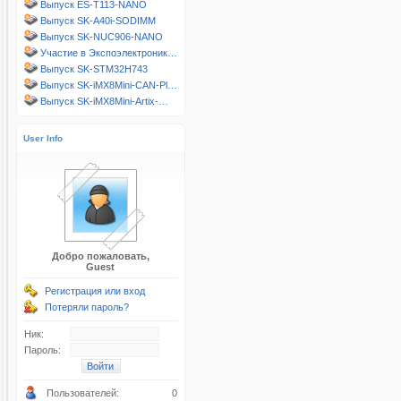
Выпуск ES-T113-NANO
Выпуск SK-A40i-SODIMM
Выпуск SK-NUC906-NANO
Участие в Экспоэлектроник…
Выпуск SK-STM32H743
Выпуск SK-iMX8Mini-CAN-Pl…
Выпуск SK-iMX8Mini-Artix-…
User Info
Добро пожаловать,
Guest
Регистрация или вход
Потеряли пароль?
Ник:
Пароль:
Пользователей:
0