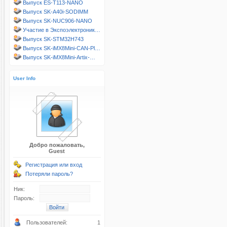
Выпуск ES-T113-NANO
Выпуск SK-A40i-SODIMM
Выпуск SK-NUC906-NANO
Участие в Экспоэлектроник…
Выпуск SK-STM32H743
Выпуск SK-iMX8Mini-CAN-Pl…
Выпуск SK-iMX8Mini-Artix-…
User Info
Добро пожаловать,
Guest
Регистрация или вход
Потеряли пароль?
Ник:
Пароль:
Пользователей:
1