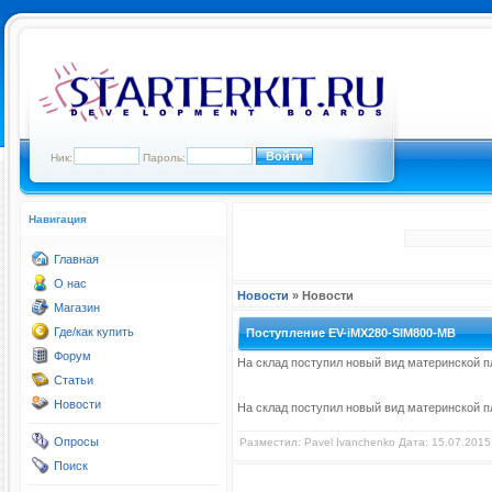
Ник:
Пароль:
Навигация
Главная
О нас
Новости
» Новости
Магазин
Где/как купить
Поступление EV-iMX280-SIM800-MB
Форум
На склад поступил новый вид
материнской 
Статьи
Новости
На склад поступил новый вид
материнской 
Опросы
Разместил:
Pavel Ivanchenko
Дата: 15.07.2015
Поиск