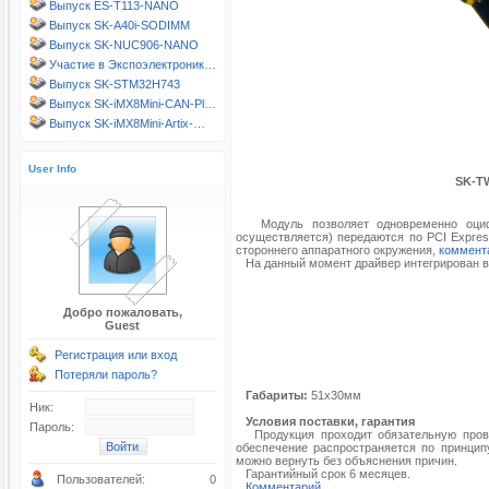
Выпуск ES-T113-NANO
Выпуск SK-A40i-SODIMM
Выпуск SK-NUC906-NANO
Участие в Экспоэлектроник…
Выпуск SK-STM32H743
Выпуск SK-iMX8Mini-CAN-Pl…
Выпуск SK-iMX8Mini-Artix-…
User Info
SK-TW
Модуль позволяет одновременно оцифро
осуществляется) передаются по PCI Expre
стороннего аппаратного окружения,
коммент
На данный момент драйвер интегрирован в BS
Добро пожаловать,
Guest
Регистрация или вход
Потеряли пароль?
Габариты:
51х30мм
Ник:
Условия поставки, гарантия
Пароль:
Продукция проходит обязательную провер
обеспечение распространяется по принципу
можно вернуть без объяснения причин.
Гарантийный срок 6 месяцев.
Пользователей:
0
Комментарий