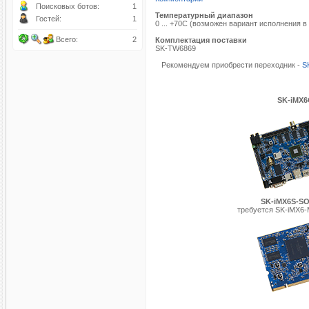
Поисковых ботов:
1
Температурный диапазон
Гостей:
1
0 ... +70С (возможен вариант исполнения в
Всего:
2
Комплектация поставки
SK-TW6869
Рекомендуем приобрести переходник -
S
SK-iMX
SK-iMX6S-S
требуется SK-iMX