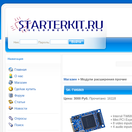
Ник:
Пароль:
Навигация
Главная
О нас
Магазин
» Модули расширения прочие
Магазин
Где/как купить
SK-TW6869
Форум
Цена: 3000 Руб.
Прочитано: 16118
Статьи
Новости
• Intersil TW6
Опросы
• Mini PCI Exp
• 8 video input
Поиск
• 4 audio inpu