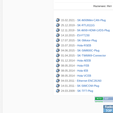
Наличие: Нет
15.02.2021 -
SK-iMX8Mini-CAN-Plug
25.12.2019 -
SK-RTL8111G
12.11.2019 -
SK-iMX8-HDMI-LVDS-Plug
14.10.2015 -
EV-FT230
17.07.2015 -
SK-SMotor-Plug
15.07.2015 -
Hola-RSEB
04.06.2015 -
SK-SIM800C-Plug
01.04.2015 -
SK-TW6869-Connector
01.12.2014 -
Hola-AEEB
08.05.2014 -
Hola-FEB
08.05.2014 -
Hola-IEB
08.05.2014 -
Hola-VCEB
04.03.2011 -
Ethernet ENC28J60
14.01.2011 -
SK-SIMCOM-Plug
24.03.2009 -
SK-TFT-Plug