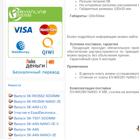
Разъем питания 5В
На штыревые разъемы расширения в
Габаритные размеры 100х50 мм.
Габариты:
100х50мм
Более подробную информацию можно найти
Условия поставки, гарантия
Продукция проходит обязательную провер
обеспечение распространяется по принципу
можно вернуть без объяснения причин.
Гарантийный срок 6 месяцев.
Примечание
В данную плату можно устанавливат
Отличие от платы EV-iMX287-NANO-X
Новости
Комплектация поставки
EV-iMX280-NANO-X-MB, ссылка на материал
Выпуск SK-RK3562-SODIMM
Выпуск SK-RK3506-NANO-2E
Выпуск SK-A40i-LCD
Участие в ExpoElectronica…
Выпуск SK-T507-SODIMM
Выпуск SK-A40i-NANO-2E-V
Выпуск SK-A40i
Выпуск SK-A40i-NANO/-2E