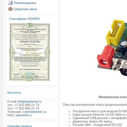
Рекомендовать
Обратная связь
Сертификат ISO9001
Контакты
Материнская пла
E-mail:
info@starterkit.ru
Простая материнская плата предназначенн
тел.: +7 922 680-21-73
тел.: +7 922 680-21-74
Посадочное место для модуля EV-iM
Телеграм:
t.me/starterkit_ru
Один разъем Ethernet 10/100 Mbit с
MAX:
starterkit.ru
Сдвоенный USB разъем c интерфейс
Держатель микро SD карты
Разъем DB9 - отладочный RS-232
Способы оплаты