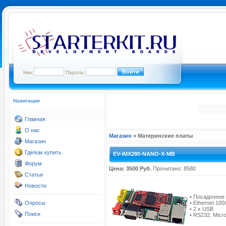
Ник:
Пароль:
Навигация
Главная
О нас
Магазин
» Материнские платы
Магазин
Где/как купить
EV-iMX280-NANO-X-MB
Форум
Цена: 3500 Руб.
Прочитано: 8580
Статьи
Новости
• Посадочное
Опросы
• Ethernet 10
• 2 x USB
Поиск
• RS232, Micro