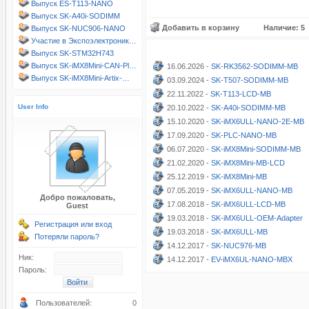
Выпуск ES-T113-NANO
Выпуск SK-A40i-SODIMM
Добавить в корзину
Наличие: 5
Выпуск SK-NUC906-NANO
Участие в Экспоэлектроник…
Выпуск SK-STM32H743
Выпуск SK-iMX8Mini-CAN-Pl…
16.06.2026 -
SK-RK3562-SODIMM-MB
Выпуск SK-iMX8Mini-Artix-…
03.09.2024 -
SK-T507-SODIMM-MB
22.11.2022 -
SK-T113-LCD-MB
User Info
20.10.2022 -
SK-A40i-SODIMM-MB
15.10.2020 -
SK-iMX6ULL-NANO-2E-MB
17.09.2020 -
SK-PLC-NANO-MB
06.07.2020 -
SK-iMX8Mini-SODIMM-MB
21.02.2020 -
SK-iMX8Mini-MB-LCD
25.12.2019 -
SK-iMX8Mini-MB
07.05.2019 -
SK-iMX6ULL-NANO-MB
Добро пожаловать,
17.08.2018 -
SK-iMX6ULL-LCD-MB
Guest
19.03.2018 -
SK-iMX6ULL-OEM-Adapter
Регистрация или вход
19.03.2018 -
SK-iMX6ULL-MB
Потеряли пароль?
14.12.2017 -
SK-NUC976-MB
Ник:
14.12.2017 -
EV-iMX6UL-NANO-MBX
Пароль:
Пользователей:
0